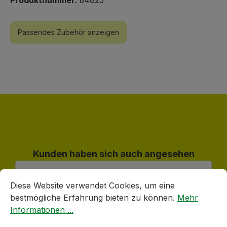
Passendes Zubehör anzeigen
Produktgalerie überspringen
Kunden haben sich auch angesehen
Cookie-Voreinstellungen
Diese Website verwendet Cookies, um eine bestmögliche E
Diese Website verwendet Cookies, um eine
bestmögliche Erfahrung bieten zu können.
Mehr
Informationen ...