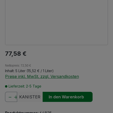
Regulärer Preis:
77,58 €
Nettopreis: 72,50 €
Inhalt:
5 Liter
(15,52 € / 1 Liter)
Preise inkl. MwSt. zzgl. Versandkosten
Lieferzeit: 2-5 Tage
Produkt Anzahl: Gib den gewünschten We
KANISTER
In den Warenkorb
Produktnummer:
64825