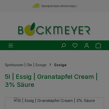
Zum Hauptinhalt springen
Service aus einer Hand
kompetente Beratung
Du hast 0 Produ
Ware
Spirituosen | Öle | Essige
Essige
5l | Essig | Granatapfel Cream |
3% Säure
Bildergalerie überspringen