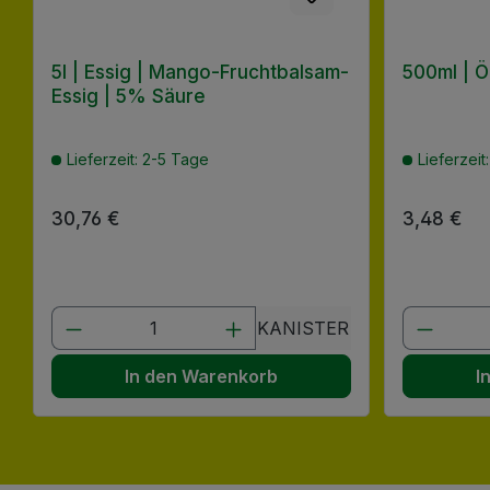
5l | Essig | Mango-Fruchtbalsam-
500ml | Öl
Essig | 5% Säure
Lieferzeit: 2-5 Tage
Lieferzeit
Regulärer Preis:
30,76 €
Regulärer
3,48 €
Produkt Anzahl: Gib den gewünscht
Produk
KANISTER
In den Warenkorb
I