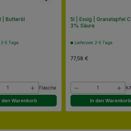
 | Butteröl
5l | Essig | Granatapfel 
3% Säure
: 2-5 Tage
Lieferzeit: 2-5 Tage
 Preis:
Regulärer Preis:
77,58 €
en Wert ein oder benutze die Schaltflä
t Anzahl: Gib den gewünschten Wert ein
Produkt Anzahl: G
Flasche
K
n den Warenkorb
In den Warenkor