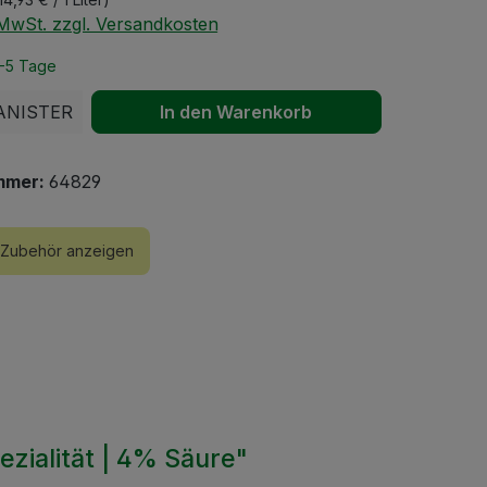
. MwSt. zzgl. Versandkosten
2-5 Tage
 Anzahl: Gib den gewünschten Wert ein 
ANISTER
In den Warenkorb
mmer:
64829
Zubehör anzeigen
zialität | 4% Säure"