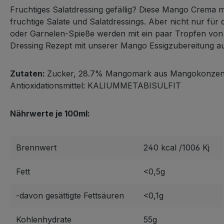
Fruchtiges Salatdressing gefällig? Diese Mango Crema mit
fruchtige Salate und Salatdressings. Aber nicht nur
für 
oder
Garnelen-Spieße werden mit ein paar Tropfen von d
Dressing Rezept mit unserer Mango Essigzubereitung
au
Zutaten:
Zucker, 28.7% Mangomark aus Mangokonzentrat
Antioxidationsmittel: KALIUMMETABISULFIT
Nährwerte je 100ml:
Brennwert
240 kcal /1006 Kj
Fett
<0,5g
-davon gesättigte Fettsäuren
<0,1g
Kohlenhydrate
55g