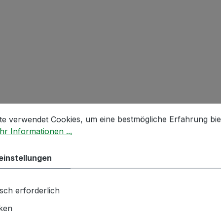
stellungen
 verwendet Cookies, um eine bestmögliche Erfahrung biet
te verwendet Cookies, um eine bestmögliche Erfahrung bie
r Informationen ...
 Destillaten, Spirituosen, Likören, Essigen und Ölen. Dies
einstellungen
sch erforderlich
5,0l
iken