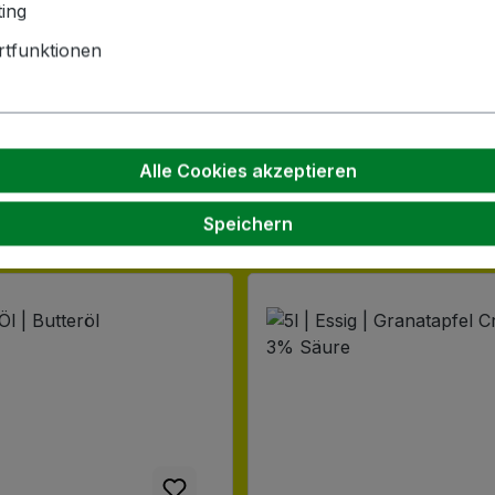
ing
hnik GmbH | Zementwerk 3 |
ngen | info(at)bockmeyer.de
tfunktionen
Alle Cookies akzeptieren
Speichern