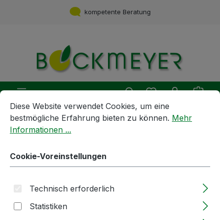
Zum Hauptinhalt springen
kompetente Beratung
Du hast 0 Produ
Ware
Cookie-Voreinstellungen
Diese Website verwendet Cookies, um eine bestmögliche E
Diese Website verwendet Cookies, um eine
bestmögliche Erfahrung bieten zu können.
Mehr
Informationen ...
Spirituosen | Öle | Essige
Essige
5l | Essig | Pfirsich-
Cookie-Voreinstellungen
Fruchtbalsam-Essig | 5% Säure
Technisch erforderlich
Bildergalerie überspringen
Statistiken