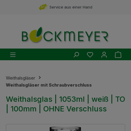
Zum Hauptinhalt springen
Service aus einer Hand
Du hast 0 Produ
Ware
Weithalsgläser
Weithalsgläser mit Schraubverschluss
Weithalsglas | 1053ml | weiß | TO
| 100mm | OHNE Verschluss
Bildergalerie überspringen