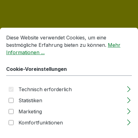
Produktgalerie überspringen
Accessory Items
Cookie-Voreinstellungen
Diese Website verwendet Cookies, um eine bestmögliche E
Diese Website verwendet Cookies, um eine
bestmögliche Erfahrung bieten zu können.
Mehr
Informationen ...
Cookie-Voreinstellungen
Technisch erforderlich
Statistiken
Marketing
Kirschentsteiner und Pflaumenentsteiner |
Komfortfunktionen
Steinex-Combi