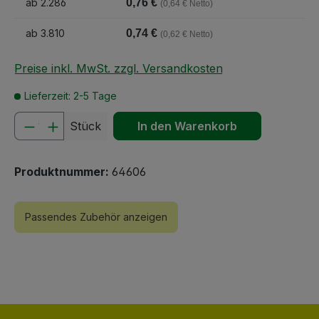
ab
2.286
0,76 €
(0,64 € Netto)
ab
3.810
0,74 €
(0,62 € Netto)
Preise inkl. MwSt. zzgl. Versandkosten
Lieferzeit: 2-5 Tage
Produkt Anzahl: Gib den gewünschten We
Stück
In den Warenkorb
Produktnummer:
64606
Passendes Zubehör anzeigen