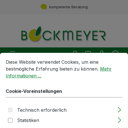
Zum Hauptinhalt springen
kompetente Beratung
Du hast 0 Produ
Ware
Cookie-Voreinstellungen
Diese Website verwendet Cookies, um eine bestmögliche E
Diese Website verwendet Cookies, um eine
bestmögliche Erfahrung bieten zu können.
Mehr
Informationen ...
Fachliteratur
Fachbücher
Buch | Konfitüren & Gelees |
Cookie-Voreinstellungen
Autoren: Gabriele Lehari | Ulmer
Verlag
Technisch erforderlich
Statistiken
Bildergalerie überspringen