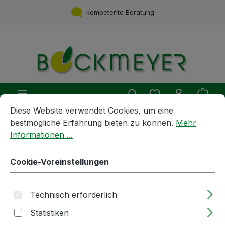
Zum Hauptinhalt springen
kompetente Beratung
Du hast 0 Produ
Ware
Cookie-Voreinstellungen
Diese Website verwendet Cookies, um eine bestmögliche E
Diese Website verwendet Cookies, um eine
bestmögliche Erfahrung bieten zu können.
Mehr
Spirituosen | Öle | Essige
Speiseöle
Informationen ...
5l | Öl | Traubenkernöl | raffiniert
Cookie-Voreinstellungen
Bildergalerie überspringen
Technisch erforderlich
Statistiken