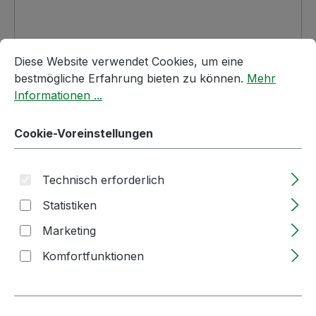
Cookie-Voreinstellungen
Diese Website verwendet Cookies, um eine bestmögliche E
Diese Website verwendet Cookies, um eine
bestmögliche Erfahrung bieten zu können.
Mehr
Informationen ...
Cookie-Voreinstellungen
Regulärer Preis:
17,82 €
Technisch erforderlich
Nettopreis: 16,65 €
Inhalt:
5 Liter
(3,56 € / 1 Liter)
Statistiken
Preise inkl. MwSt. zzgl. Versandkosten
Marketing
Lieferzeit: 2-5 Tage
Komfortfunktionen
Produkt Anzahl: Gib den gewünschten We
KANISTER
In den Warenkorb
Produktnummer:
51148