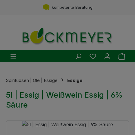
Zum Hauptinhalt springen
kompetente Beratung
Du hast 0 Produ
Ware
Spirituosen | Öle | Essige
Essige
5l | Essig | Weißwein Essig | 6%
Säure
Bildergalerie überspringen