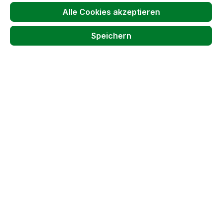
Alle Cookies akzeptieren
Passendes Zubehör anzeigen
Speichern
Produktgalerie überspringen
Kunden haben sich auch angesehen