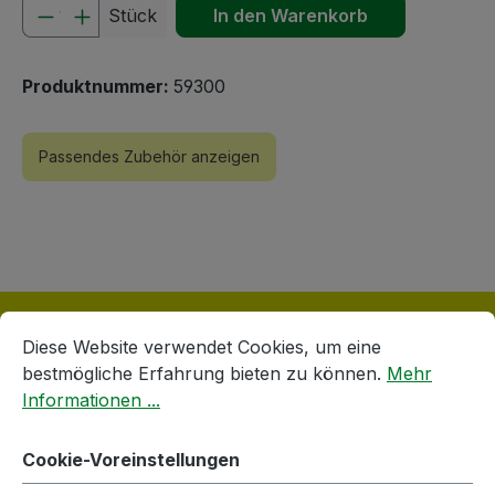
Produkt Anzahl: Gib den gewünschten We
Stück
In den Warenkorb
Produktnummer:
59300
Passendes Zubehör anzeigen
Cookie-Voreinstellungen
Diese Website verwendet Cookies, um eine bestmögliche E
Diese Website verwendet Cookies, um eine
bestmögliche Erfahrung bieten zu können.
Mehr
Informationen ...
Produktgalerie überspringen
Accessory Items
Cookie-Voreinstellungen