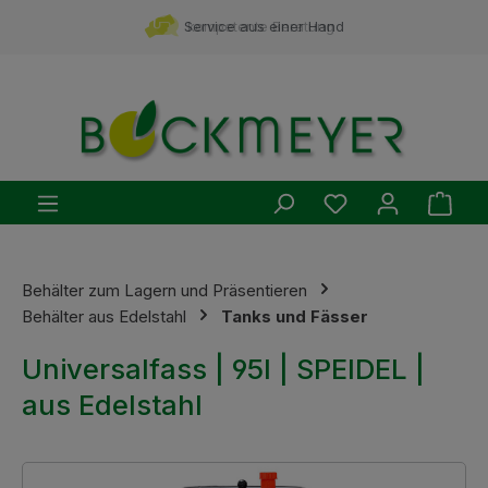
Zum Hauptinhalt springen
Service aus einer Hand
kompetente Beratung
Du hast 0 Produ
Ware
Behälter zum Lagern und Präsentieren
Behälter aus Edelstahl
Tanks und Fässer
Universalfass | 95l | SPEIDEL |
aus Edelstahl
Bildergalerie überspringen