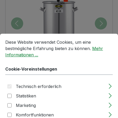
Cookie-Voreinstellungen
Diese Website verwendet Cookies, um eine bestmögliche E
Diese Website verwendet Cookies, um eine
bestmögliche Erfahrung bieten zu können.
Mehr
Informationen ...
Cookie-Voreinstellungen
Regulärer Preis:
276,08 €
Technisch erforderlich
Nettopreis: 232,00 €
Statistiken
Preise inkl. MwSt. zzgl. Versandkosten
Marketing
Lieferzeit: 2-5 Tage
Komfortfunktionen