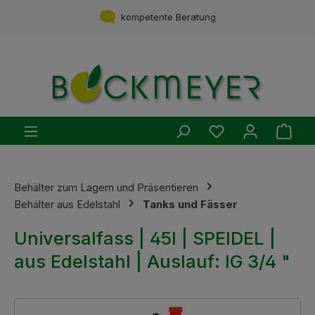
Zum Hauptinhalt springen
Service aus einer Hand
kompetente Beratung
Du hast 0 Produ
Ware
Behälter zum Lagern und Präsentieren
Behälter aus Edelstahl
Tanks und Fässer
Universalfass | 45l | SPEIDEL |
aus Edelstahl | Auslauf: IG 3/4 "
Bildergalerie überspringen