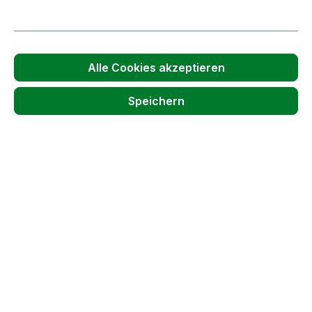
Produkt Anzahl: Gib den gewünschten We
Stück
In den Warenkorb
Produktnummer:
53974
Alle Cookies akzeptieren
Passendes Zubehör anzeigen
Speichern
Produktgalerie überspringen
Accessory Items