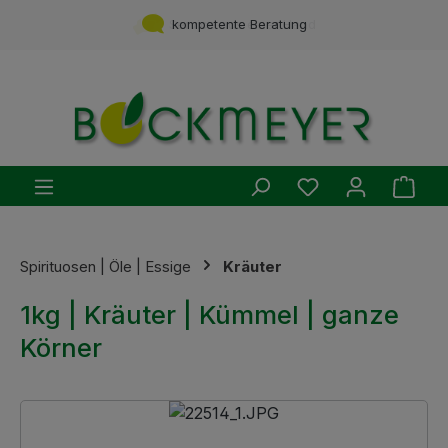
Zum Hauptinhalt springen
Service aus einer Hand
kompetente Beratung
Du hast 0 Produ
Ware
Spirituosen | Öle | Essige
Kräuter
1kg | Kräuter | Kümmel | ganze
Körner
Bildergalerie überspringen