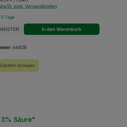
. MwSt. zzgl. Versandkosten
2-5 Tage
 Anzahl: Gib den gewünschten Wert ein 
ANISTER
In den Warenkorb
mmer:
64828
Zubehör anzeigen
| 3% Säure"