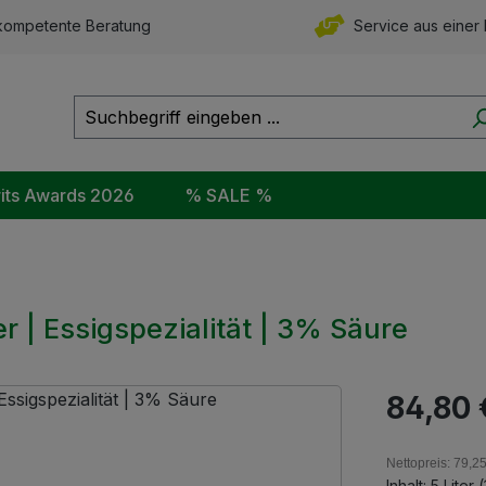
ompetente Beratung
Service aus einer
rits Awards 2026
% SALE %
 | Essigspezialität | 3% Säure
Regulärer Pr
84,80 
Nettopreis: 79,2
Inhalt:
5 Liter
(