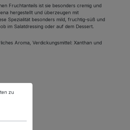
en Fruchtanteils ist sie besonders cremig und
ena hergestellt und überzeugen mit
ese Spezialität besonders mild, fruchtig-süß und
 ob im Salatdressing oder auf dem Dessert.
rliches Aroma, Verdickungsmittel: Xanthan und
en zu können.
Mehr Informationen ...
ten zu