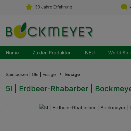
m Hauptinhalt springen
Zur Suche springen
Zur Hauptnavigation springen
30 Jahre Erfahrung
k
Home
Zu den Produkten
NEU
World Spi
Spirituosen | Öle | Essige
Essige
5l | Erdbeer-Rhabarber | Bockmeyer
Bildergalerie überspringen