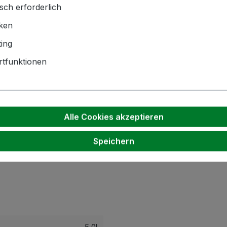
sch erforderlich
iken
ing
tfunktionen
Alle Cookies akzeptieren
Speichern
 Destillaten, Spirituosen, Likören, Essigen und Ölen. Dies
5,0l