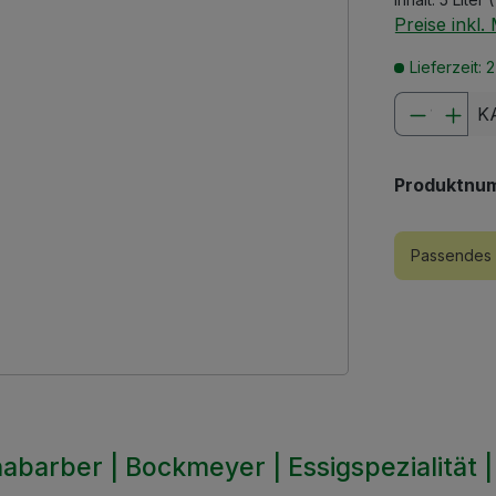
Preise inkl
Lieferzeit: 
Produkt
K
Produktnu
Passendes 
abarber | Bockmeyer | Essigspezialität 