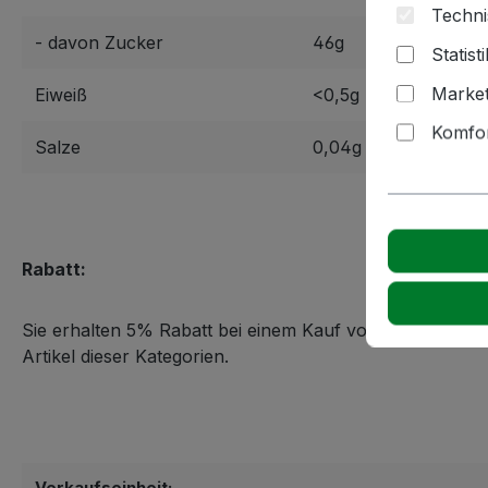
Techni
- davon Zucker
46g
Statist
Market
Eiweiß
<0,5g
Komfor
Salze
0,04g
Rabatt:
Sie erhalten 5% Rabatt bei einem Kauf von mindestens 50l
Artikel dieser Kategorien.
Verkaufseinheit: