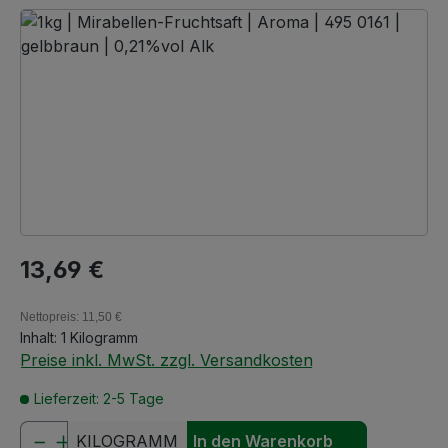
Bildergalerie überspringen
Regulärer Preis:
13,69 €
Nettopreis: 11,50 €
Inhalt:
1 Kilogramm
Preise inkl. MwSt. zzgl. Versandkosten
Lieferzeit: 2-5 Tage
Produkt Anzahl: Gib den gewünschten We
KILOGRAMM
In den Warenkorb