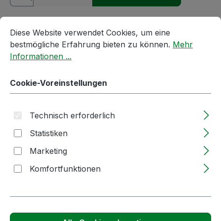
Cookie-Voreinstellungen
Diese Website verwendet Cookies, um eine bestmögliche E
Produktnummer:
22773
Diese Website verwendet Cookies, um eine
bestmögliche Erfahrung bieten zu können.
Mehr
Informationen ...
Passendes Zubehör anzeigen
Cookie-Voreinstellungen
Technisch erforderlich
Statistiken
Marketing
Komfortfunktionen
Produktgalerie überspringen
Kunden haben sich auch angesehen