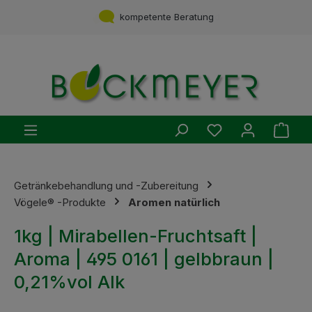
Zum Hauptinhalt springen
Service aus einer Hand
kompetente Beratung
Du hast 0 Produ
Ware
Getränkebehandlung und -Zubereitung
Vögele® -Produkte
Aromen natürlich
1kg | Mirabellen-Fruchtsaft |
Aroma | 495 0161 | gelbbraun |
0,21%vol Alk