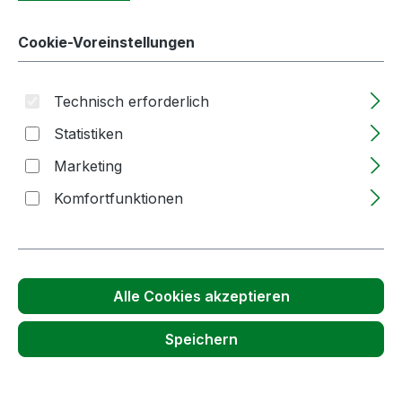
Cookie-Voreinstellungen
Produktgalerie überspringen
passende Gläser
Technisch erforderlich
Statistiken
Marketing
Komfortfunktionen
Alle Cookies akzeptieren
Wurst- / Sturzglas | 230ml | weiß | TO |
82mm | OHNE Verschluss
Speichern
Lieferzeit: 2-5 Tage