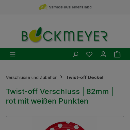
Zum Hauptinhalt springen
Service aus einer Hand
kompetente Beratung
Du hast 0 Produ
Ware
Verschlüsse und Zubehör
Twist-off Deckel
Twist-off Verschluss | 82mm |
rot mit weißen Punkten
Bildergalerie überspringen