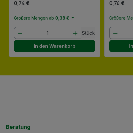
Regulärer Preis:
0,74 €
Regulärer
0,76 €
Größere Mengen ab
0,38 €
Größere M
Produkt Anzahl: Gib den gewünscht
Produk
Stück
In den Warenkorb
I
Beratung