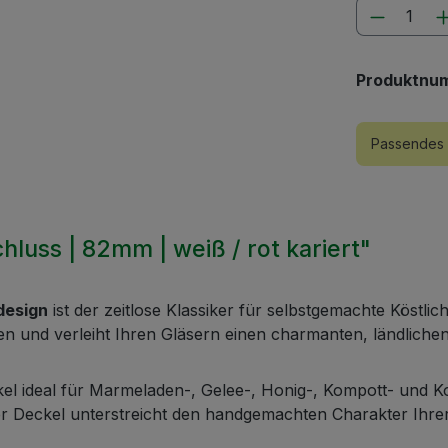
Produkt
Produktnu
Passendes 
luss | 82mm | weiß / rot kariert"
design
ist der zeitlose Klassiker für selbstgemachte Köstlic
 und verleiht Ihren Gläsern einen charmanten, ländliche
kel ideal für Marmeladen-, Gelee-, Honig-, Kompott- und K
er Deckel unterstreicht den handgemachten Charakter Ihre