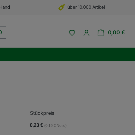
 Hand
über 10.000 Artikel
Du hast 0 Produkte auf 
0,00 €
Ware
Stückpreis
0,23 €
(0,19 € Netto)