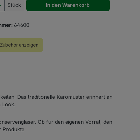
 Anzahl: Gib den gewünschten Wert ein 
Stück
In den Warenkorb
mmer:
64600
Zubehör anzeigen
hkeiten. Das traditionelle Karomuster erinnert an
n Look.
onservengläser. Ob für den eigenen Vorrat, den
r Produkte.