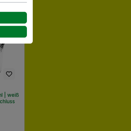
l | weiß
chluss