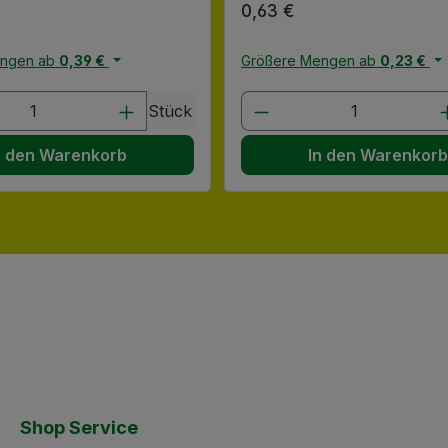
 Preis:
Regulärer Preis:
0,63 €
engen ab
0,39 €
Größere Mengen ab
0,23 €
en Wert ein oder benutze die Schaltflä
t Anzahl: Gib den gewünschten Wert ein
Produkt Anzahl: G
Stück
n den Warenkorb
In den Warenkor
Shop Service