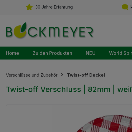
m Hauptinhalt springen
Zur Suche springen
Zur Hauptnavigation springen
30 Jahre Erfahrung
k
Home
Zu den Produkten
NEU
World Spi
Verschlüsse und Zubehör
Twist-off Deckel
Twist-off Verschluss | 82mm | weiß 
Bildergalerie überspringen