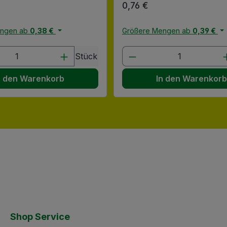
 Preis:
Regulärer Preis:
0,76 €
engen ab
0,38 €
Größere Mengen ab
0,39 €
en Wert ein oder benutze die Schaltflä
t Anzahl: Gib den gewünschten Wert ein
Produkt Anzahl: G
Stück
n den Warenkorb
In den Warenkor
Shop Service