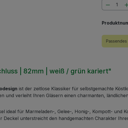
Produkt
Produktnu
Passendes 
hluss | 82mm | weiß / grün kariert"
rodesign
ist der zeitlose Klassiker für selbstgemachte Köstl
 und verleiht Ihren Gläsern einen charmanten, ländliche
kel ideal für Marmeladen-, Gelee-, Honig-, Kompott- und K
er Deckel unterstreicht den handgemachten Charakter Ihre