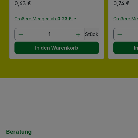
Regulärer Preis:
0,63 €
Regulärer
0,74 €
Größere Mengen ab
0,23 €
Größere M
Produkt Anzahl: Gib den gewünscht
Produk
Stück
In den Warenkorb
I
Beratung