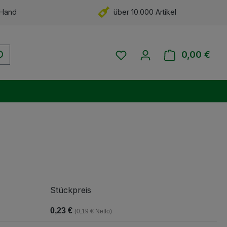
 Hand
über 10.000 Artikel
Du hast 0 Produkte auf 
0,00 €
Ware
Stückpreis
0,23 €
(0,19 € Netto)