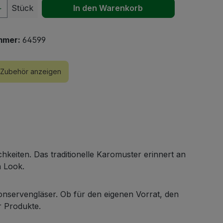
 Anzahl: Gib den gewünschten Wert ein 
Stück
In den Warenkorb
mmer:
64599
Zubehör anzeigen
ichkeiten. Das traditionelle Karomuster erinnert an
n Look.
onservengläser. Ob für den eigenen Vorrat, den
r Produkte.