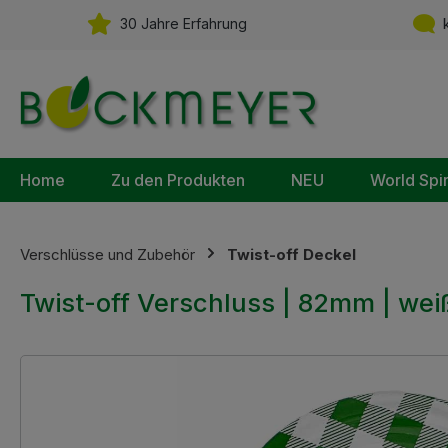
m Hauptinhalt springen
Zur Suche springen
Zur Hauptnavigation springen
30 Jahre Erfahrung
k
Home
Zu den Produkten
NEU
World Spi
Verschlüsse und Zubehör
Twist-off Deckel
Twist-off Verschluss | 82mm | weiß
Bildergalerie überspringen