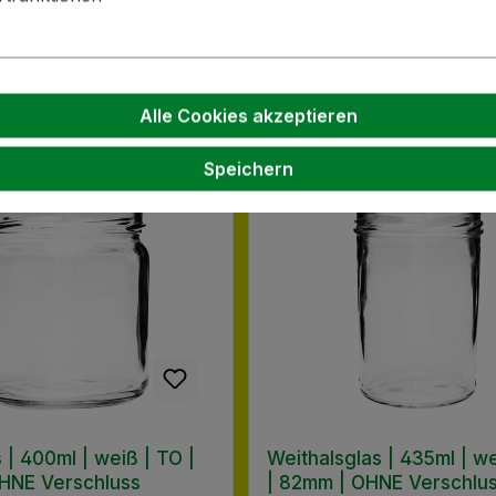
haben sich auch angesehen
Kunden kauften auch
Alle Cookies akzeptieren
Speichern
 | 400ml | weiß | TO |
Weithalsglas | 435ml | w
HNE Verschluss
| 82mm | OHNE Verschlu