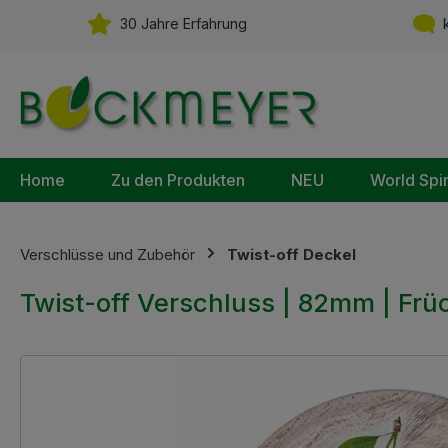
m Hauptinhalt springen
Zur Suche springen
Zur Hauptnavigation springen
30 Jahre Erfahrung
k
Home
Zu den Produkten
NEU
World Spi
Verschlüsse und Zubehör
Twist-off Deckel
Twist-off Verschluss | 82mm | Frü
Bildergalerie überspringen