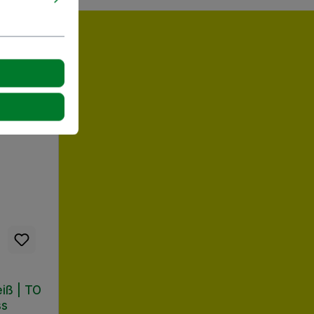
eiß | TO
ss