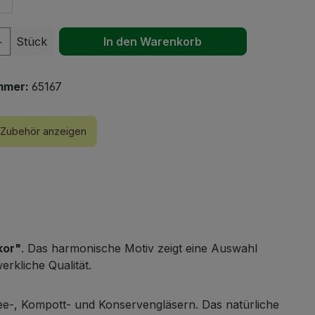
 Anzahl: Gib den gewünschten Wert ein 
Stück
In den Warenkorb
mmer:
65167
Zubehör anzeigen
kor"
. Das harmonische Motiv zeigt eine Auswahl
rkliche Qualität.
ee-, Kompott- und Konservengläsern. Das natürliche