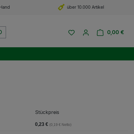
 Hand
über 10.000 Artikel
Du hast 0 Produkte auf 
0,00 €
Ware
Stückpreis
0,23 €
(0,19 € Netto)