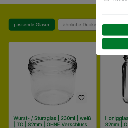
passende Gläser
ähnliche Deckel
Kunden 
Produktgalerie überspringen
Wurst- / Sturzglas | 230ml | weiß
Honigglas
| TO | 82mm | OHNE Verschluss
82mm | O