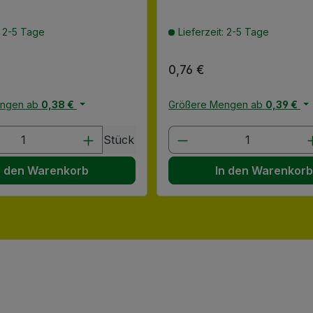
: 2-5 Tage
Lieferzeit: 2-5 Tage
 Preis:
Regulärer Preis:
0,76 €
engen ab
0,38 €
Größere Mengen ab
0,39 €
en Wert ein oder benutze die Schaltflä
t Anzahl: Gib den gewünschten Wert ein
Produkt Anzahl: G
Stück
n den Warenkorb
In den Warenkor