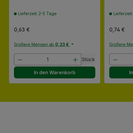
Lieferzeit: 2-5 Tage
Lieferzeit
Regulärer Preis:
0,63 €
Regulärer
0,74 €
Größere Mengen ab
0,23 €
Größere M
Produkt Anzahl: Gib den gewünscht
Produk
Stück
In den Warenkorb
I