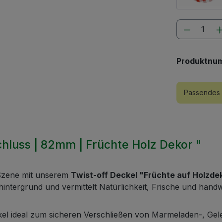
Produkt
Produktnu
Passendes 
chluss | 82mm | Früchte Holz Dekor "
n Szene mit unserem
Twist-off Deckel "Früchte auf Holzde
intergrund und vermittelt Natürlichkeit, Frische und handwe
kel ideal zum sicheren Verschließen von Marmeladen-, Gel