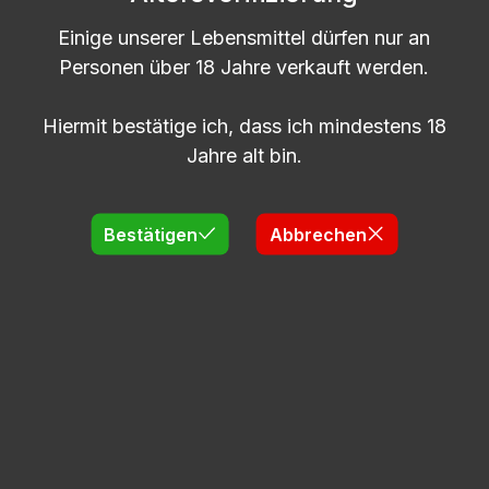
Einige unserer Lebensmittel dürfen nur an
Personen über 18 Jahre verkauft werden.
Hiermit bestätige ich, dass ich mindestens 18
Jahre alt bin.
Bestätigen
Abbrechen
5l | Cabernet del Veneto | 12% vol. Alk. |
Rotwein| Bag in Box
Lieferzeit: 2-5 Tage
Regulärer Preis:
20,53 €