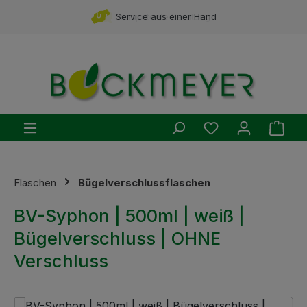
Zum Hauptinhalt springen
Service aus einer Hand
Du hast 0 Produ
Ware
Flaschen
Bügelverschlussflaschen
BV-Syphon | 500ml | weiß |
Bügelverschluss | OHNE
Verschluss
Bildergalerie überspringen