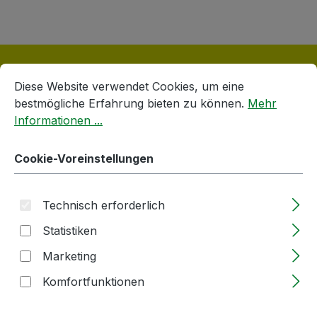
Cookie-Voreinstellungen
Diese Website verwendet Cookies, um eine bestmögliche E
Diese Website verwendet Cookies, um eine
bestmögliche Erfahrung bieten zu können.
Mehr
Informationen ...
Produktgalerie überspringen
Verschlüsse
Cookie-Voreinstellungen
Technisch erforderlich
Statistiken
Marketing
Komfortfunktionen