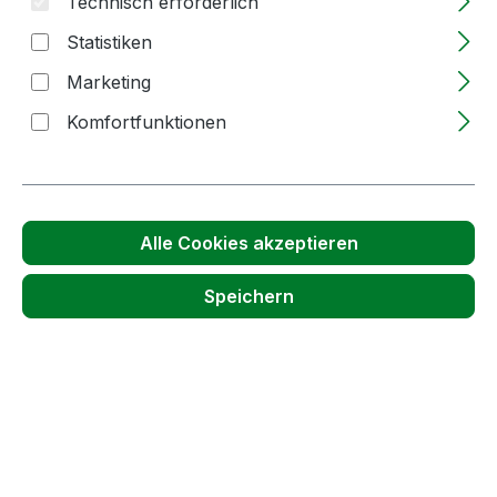
Technisch erforderlich
Statistiken
Lieferzeit: 2-5 Tage
Produkt Anzahl: Gib den gewünschten We
Marketing
Pack
In den Warenkorb
Komfortfunktionen
Produktnummer:
14170
Passendes Zubehör anzeigen
Alle Cookies akzeptieren
Speichern
Produktgalerie überspringen