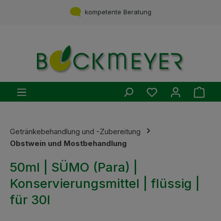
Zum Hauptinhalt springen
Service aus einer Hand
kompetente Beratung
Du hast 0 Produ
Ware
Getränkebehandlung und -Zubereitung
Obstwein und Mostbehandlung
50ml | SÜMO (Para) |
Konservierungsmittel | flüssig |
für 30l