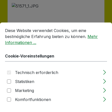
Cookie-Voreinstellungen
Diese Website verwendet Cookies, um eine bestmögliche E
Diese Website verwendet Cookies, um eine
bestmögliche Erfahrung bieten zu können.
Mehr
Informationen ...
Cookie-Voreinstellungen
100g | N96 | Trockenhefe | ANCHOR | für
Sektgrundweine und gegen Gärstockung
Technisch erforderlich
Statistiken
Lieferzeit: 2-5 Tage
Marketing
Regulärer Preis:
11,42 €
Komfortfunktionen