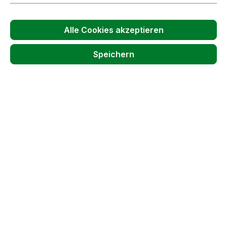
Produkt Anzahl: Gib den gewünschten
Pack
Alle Cookies akzeptieren
In den Warenkorb
Speichern
100g | Vin13 | Trockenhefe | ANCHOR | für
Riesling, Müller-Thurgau, Silvaner