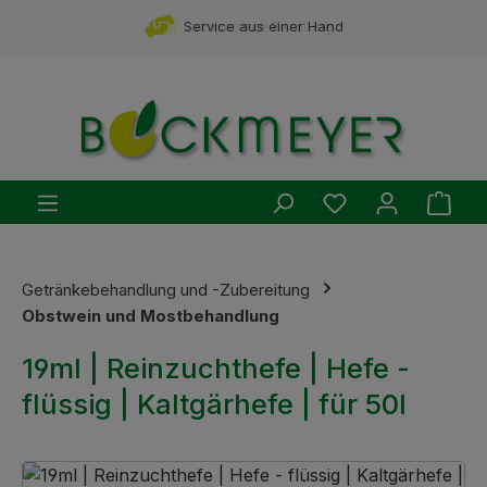
Zum Hauptinhalt springen
Service aus einer Hand
Du hast 0 Produ
Ware
Getränkebehandlung und -Zubereitung
Obstwein und Mostbehandlung
19ml | Reinzuchthefe | Hefe -
flüssig | Kaltgärhefe | für 50l
Bildergalerie überspringen