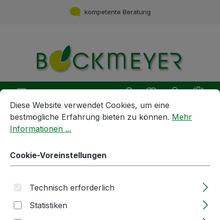
Zum Hauptinhalt springen
kompetente Beratung
Du hast 0 Produ
Ware
Cookie-Voreinstellungen
Diese Website verwendet Cookies, um eine bestmögliche E
Diese Website verwendet Cookies, um eine
bestmögliche Erfahrung bieten zu können.
Mehr
Informationen ...
Geräte und Maschinen
Ersatzteile
Presstuch | 675l | Ø90cm | für
Cookie-Voreinstellungen
Spindelpresse
Technisch erforderlich
Bildergalerie überspringen
Statistiken