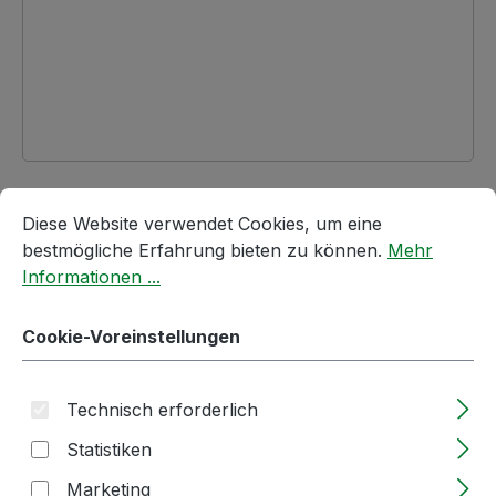
Regulärer Preis:
37,49 €
Cookie-Voreinstellungen
Diese Website verwendet Cookies, um eine bestmögliche E
Diese Website verwendet Cookies, um eine
bestmögliche Erfahrung bieten zu können.
Mehr
Nettopreis: 31,50 €
Preise inkl. MwSt. zzgl. Versandkosten
Informationen ...
Lieferzeit: 2-5 Tage
Cookie-Voreinstellungen
Produkt Anzahl: Gib den gewünschten We
Stück
In den Warenkorb
Technisch erforderlich
Produktnummer:
13136
Statistiken
Marketing