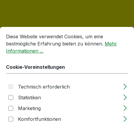
Cookie-Voreinstellungen
Diese Website verwendet Cookies, um eine bestmögliche E
Produktgalerie überspringen
Verschlüsse
Diese Website verwendet Cookies, um eine
bestmögliche Erfahrung bieten zu können.
Mehr
Informationen ...
Cookie-Voreinstellungen
Technisch erforderlich
Statistiken
Marketing
Twist-off Verschluss | 43mm | GOLD
Komfortfunktionen