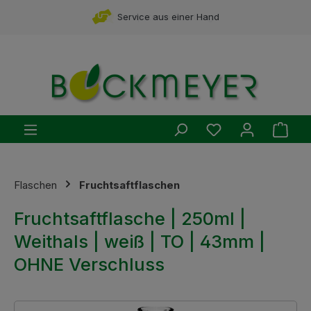
Zum Hauptinhalt springen
Service aus einer Hand
Du hast 0 Produ
Ware
Flaschen
Fruchtsaftflaschen
Fruchtsaftflasche | 250ml |
Weithals | weiß | TO | 43mm |
OHNE Verschluss
Bildergalerie überspringen