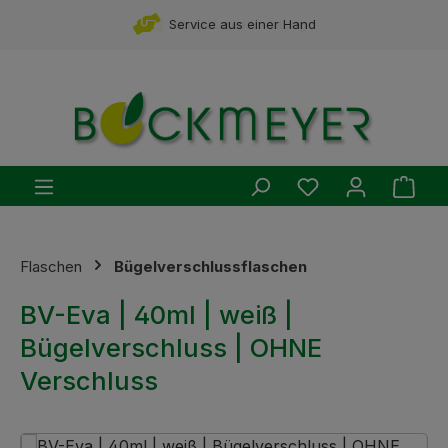
Zum Hauptinhalt springen
Service aus einer Hand
Du hast 0 Produ
Ware
Flaschen
Bügelverschlussflaschen
BV-Eva | 40ml | weiß |
Bügelverschluss | OHNE
Verschluss
Bildergalerie überspringen