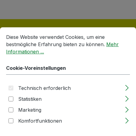
Cookie-Voreinstellungen
Diese Website verwendet Cookies, um eine bestmögliche E
Diese Website verwendet Cookies, um eine
bestmögliche Erfahrung bieten zu können.
Mehr
Informationen ...
Produktgalerie überspringen
Verschlüsse
Cookie-Voreinstellungen
Technisch erforderlich
Statistiken
Marketing
Komfortfunktionen