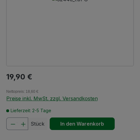
Regulärer Preis:
19,90 €
Nettopreis: 18,60 €
Preise inkl. MwSt. zzgl. Versandkosten
Lieferzeit: 2-5 Tage
Produkt Anzahl: Gib den gewünschten We
Stück
In den Warenkorb