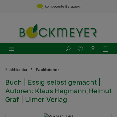
Zum Hauptinhalt springen
Service aus einer Hand
kompetente Beratung
Du hast 0 Produ
Ware
Fachliteratur
Fachbücher
Buch | Essig selbst gemacht |
Autoren: Klaus Hagmann,Helmut
Graf | Ulmer Verlag
Bildergalerie überspringen