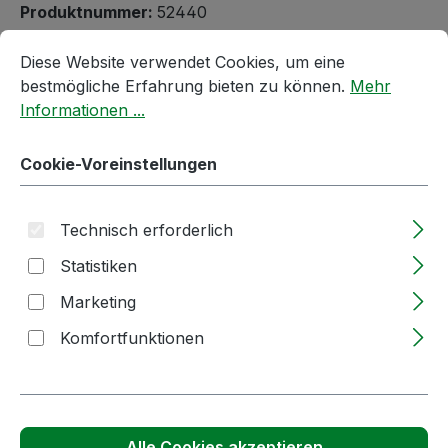
Produktnummer:
52440
Cookie-Voreinstellungen
Diese Website verwendet Cookies, um eine bestmögliche E
Diese Website verwendet Cookies, um eine
Passendes Zubehör anzeigen
bestmögliche Erfahrung bieten zu können.
Mehr
Informationen ...
Cookie-Voreinstellungen
Technisch erforderlich
Statistiken
Marketing
Produktgalerie überspringen
Kunden haben sich auch angesehen
Komfortfunktionen
Alle Cookies akzeptieren