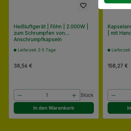
Heißluftgerät | Föhn | 2.000W |
Kapselan
zum Schrumpfen von
| mit Hand
Anschrumpfkapseln
Lieferzeit: 2-5 Tage
Lieferzeit
Regulärer Preis:
38,56 €
Regulärer
158,27 €
Produkt Anzahl: Gib den gewünscht
Produk
Stück
In den Warenkorb
I