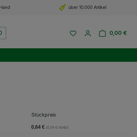
 Hand
über 10.000 Artikel
Du hast 0 Produkte auf 
0,00 €
Ware
Stückpreis
0,64 €
(0,54 € Netto)