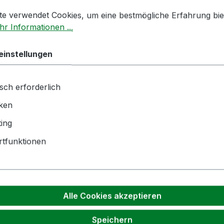
stellungen
 verwendet Cookies, um eine bestmögliche Erfahrung biet
te verwendet Cookies, um eine bestmögliche Erfahrung bie
hnik GmbH | Zementwerk 3 |
r Informationen ...
ngen | info(at)bockmeyer.de
einstellungen
sch erforderlich
iken
ch angesehen
Kunden kauften auch
ing
tfunktionen
Alle Cookies akzeptieren
Speichern