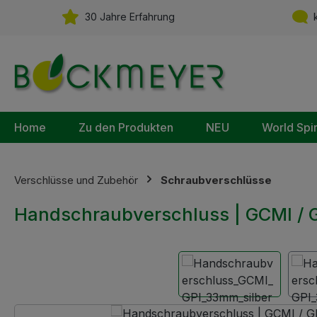
m Hauptinhalt springen
Zur Suche springen
Zur Hauptnavigation springen
30 Jahre Erfahrung
k
Home
Zu den Produkten
NEU
World Spi
Verschlüsse und Zubehör
Schraubverschlüsse
Handschraubverschluss | GCMI / GP
Bildergalerie überspringen