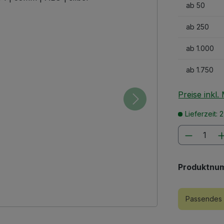
ab
50
ab
250
ab
1.000
ab
1.750
Preise inkl
Lieferzeit: 
Produkt
Produktnu
Passendes 