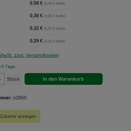
0,58 €
(0,49 € Netto)
0,36 €
(0,30 € Netto)
0,32 €
(0,27 € Netto)
0,29 €
(0,24 € Netto)
. MwSt. zzgl. Versandkosten
2-5 Tage
 Anzahl: Gib den gewünschten Wert ein 
Stück
In den Warenkorb
mmer:
62855
Zubehör anzeigen