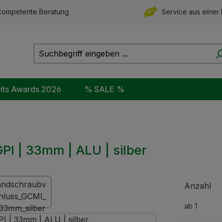
ompetente Beratung
Service aus einer
rits Awards 2026
% SALE %
I | 33mm | ALU | silber
Anzahl
ab
1