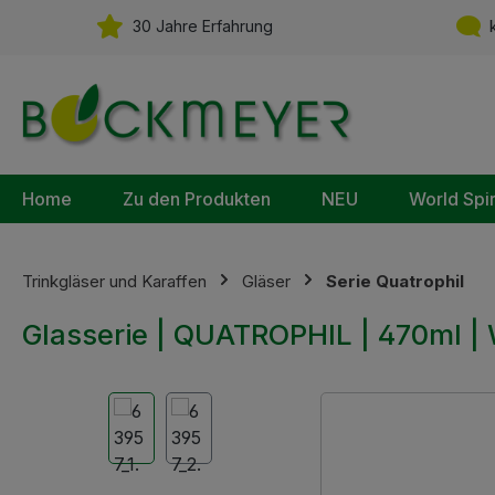
m Hauptinhalt springen
Zur Suche springen
Zur Hauptnavigation springen
30 Jahre Erfahrung
k
Home
Zu den Produkten
NEU
World Spi
Trinkgläser und Karaffen
Gläser
Serie Quatrophil
Glasserie | QUATROPHIL | 470ml |
Bildergalerie überspringen