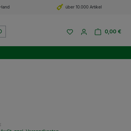
 Hand
über 10.000 Artikel
Du hast 0 Produkte auf 
0,00 €
Ware
eis:
€