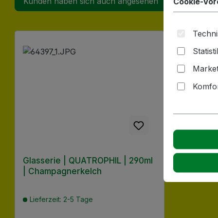
Kunden haben sich auch angesehen
Cookie-Vor
Techni
Produktgalerie überspringen
Statist
Market
Komfor
Glasserie | QUATROPHIL | 290ml
| Champagnerkelch
Lieferzeit: 2-5 Tage