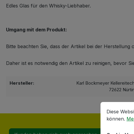
Edles Glas für den Whisky-Liebhaber.
Umgang mit dem Produkt:
Bitte beachten Sie, dass der Artikel bei der Herstellun
Daher ist es notwendig den Artikel zu reinigen, bevor S
Hersteller:
Karl Bockmeyer Kellereitec
72622 Nürti
Cookie-Vorein
Diese Website
Diese Websi
können.
Meh