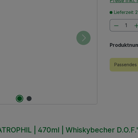
Preise inkl
Lieferzeit: 
Produkt
Produktnu
Passendes 
ATROPHIL | 470ml | Whiskybecher D.O.F.