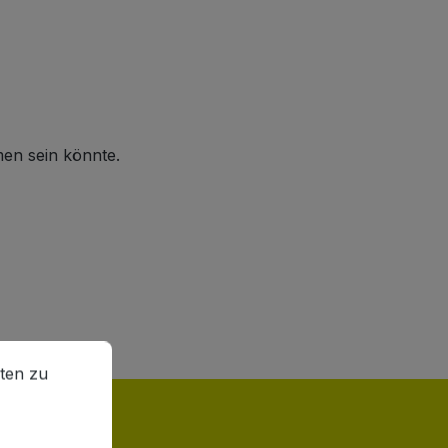
men sein könnte.
en zu können.
Mehr Informationen ...
ten zu