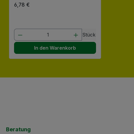
Regulärer Preis:
6,78 €
Produkt Anzahl: Gib den gewünscht
Stück
In den Warenkorb
Beratung