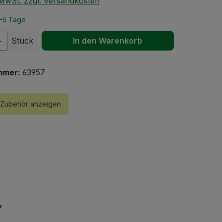
. MwSt. zzgl. Versandkosten
2-5 Tage
 Anzahl: Gib den gewünschten Wert ein 
Stück
In den Warenkorb
mmer:
63957
Zubehör anzeigen
"