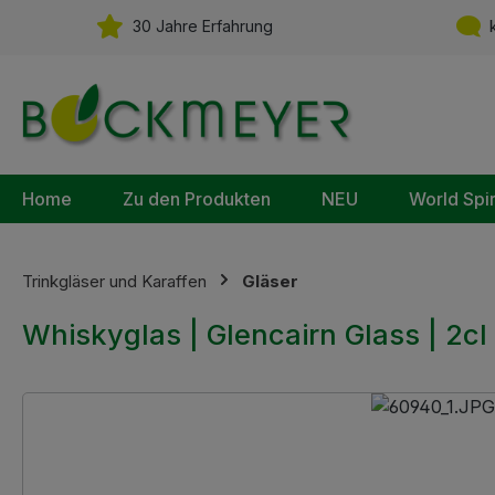
m Hauptinhalt springen
Zur Suche springen
Zur Hauptnavigation springen
30 Jahre Erfahrung
k
Home
Zu den Produkten
NEU
World Spi
Trinkgläser und Karaffen
Gläser
Whiskyglas | Glencairn Glass | 2cl 
Bildergalerie überspringen