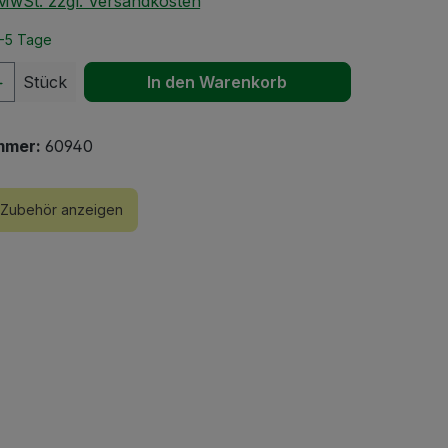
. MwSt. zzgl. Versandkosten
2-5 Tage
 Anzahl: Gib den gewünschten Wert ein 
Stück
In den Warenkorb
mmer:
60940
Zubehör anzeigen