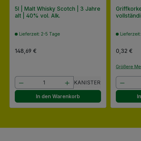
5l | Malt Whisky Scotch | 3 Jahre
Griffkork
alt | 40% vol. Alk.
vollständ
Lieferzeit: 2-5 Tage
Lieferzeit
Regulärer Preis:
148,69 €
Regulärer
0,32 €
Größere M
Produkt Anzahl: Gib den gewünscht
Produk
KANISTER
In den Warenkorb
I