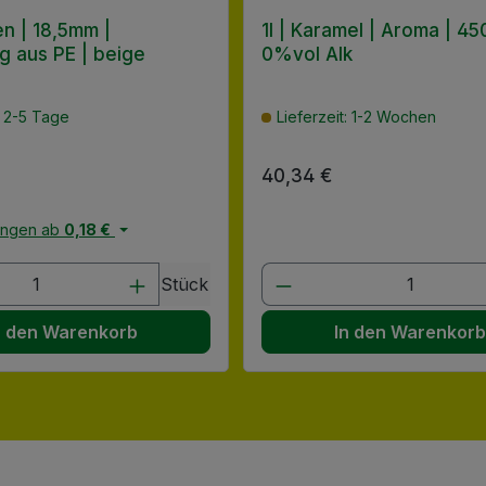
en | 18,5mm |
1l | Karamel | Aroma | 45
ig aus PE | beige
0%vol Alk
: 2-5 Tage
Lieferzeit: 1-2 Wochen
 Preis:
Regulärer Preis:
40,34 €
engen ab
0,18 €
en Wert ein oder benutze die Schaltflä
t Anzahl: Gib den gewünschten Wert ein
Produkt Anzahl: G
Stück
n den Warenkorb
In den Warenkor