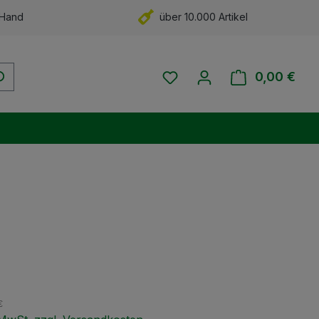
 Hand
über 10.000 Artikel
Du hast 0 Produkte auf 
0,00 €
Ware
eis:
€