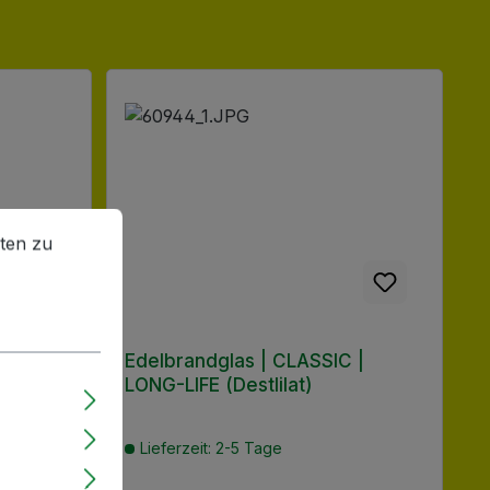
en zu können.
Mehr Informationen ...
ten zu
lass |
Edelbrandglas | CLASSIC |
k
LONG-LIFE (Destlilat)
Lieferzeit: 2-5 Tage