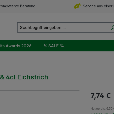
ompetente Beratung
Service aus einer
rits Awards 2026
% SALE %
& 4cl Eichstrich
Regulärer Pr
7,74 €
Nettopreis: 6,50 