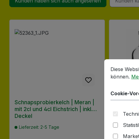
Kunden haben sich auch angesehen
Kunden k
Produktgalerie überspringen
Cookie-Vorein
Diese Website
Diese Websi
können.
Meh
Cookie-Vor
Schnapsprobierkelch | Meran |
Nocturne 
mit 2cl und 4cl Eichstrich | inkl.
Korkmünd
Techni
Deckel
Verschlu
Statist
Lieferzeit: 2-5 Tage
Lieferzeit
Market