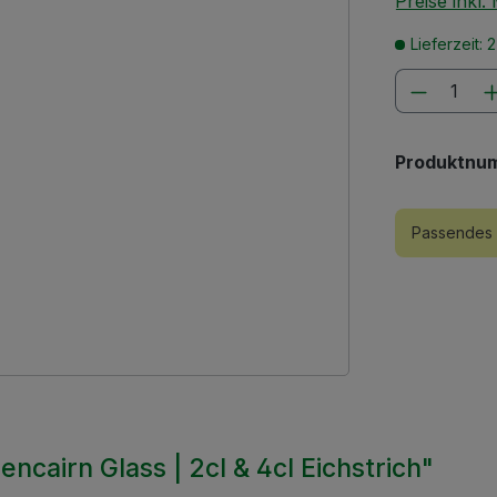
Preise inkl
Lieferzeit: 
Produkt
Produktnu
Passendes 
ncairn Glass | 2cl & 4cl Eichstrich"