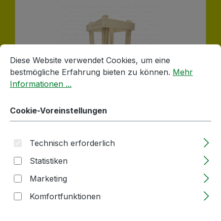
Cookie-Voreinstellungen
Diese Website verwendet Cookies, um eine bestmögliche E
Diese Website verwendet Cookies, um eine
bestmögliche Erfahrung bieten zu können.
Mehr
Informationen ...
Cookie-Voreinstellungen
Holzgestell | für 5l Glasballon
Technisch erforderlich
Statistiken
Lieferzeit: 2-5 Tage
Marketing
Regulärer Preis:
23,74 €
Komfortfunktionen
Größere Mengen ab
21,37 €