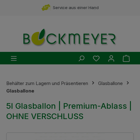
Zum Hauptinhalt springen
Service aus einer Hand
Du hast 0 Produ
Ware
Behälter zum Lagern und Präsentieren
Glasballone
Glasballone
5l Glasballon | Premium-Ablass |
OHNE VERSCHLUSS
Bildergalerie überspringen