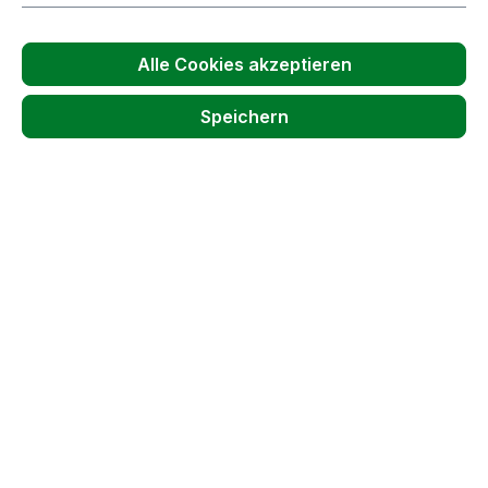
Produkt Anzahl: Gib den gewünschten
Stück
Alle Cookies akzeptieren
In den Warenkorb
Speichern
Getränkeschützer | Ø9mm | Größe 1 |
Hobby | lose