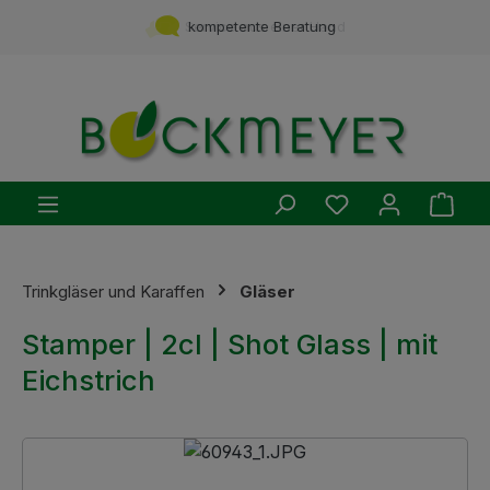
Zum Hauptinhalt springen
Service aus einer Hand
kompetente Beratung
Du hast 0 Produ
Ware
Trinkgläser und Karaffen
Gläser
Stamper | 2cl | Shot Glass | mit
Eichstrich
Bildergalerie überspringen