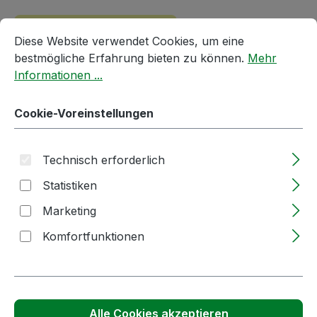
Cookie-Voreinstellungen
Diese Website verwendet Cookies, um eine bestmögliche E
Passendes Zubehör anzeigen
Diese Website verwendet Cookies, um eine
bestmögliche Erfahrung bieten zu können.
Mehr
Informationen ...
Cookie-Voreinstellungen
Technisch erforderlich
Statistiken
Produktgalerie überspringen
Kunden haben sich auch angesehen
Marketing
Komfortfunktionen
Alle Cookies akzeptieren