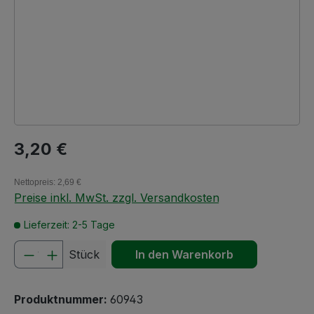
Regulärer Preis:
3,20 €
Nettopreis: 2,69 €
Preise inkl. MwSt. zzgl. Versandkosten
Lieferzeit: 2-5 Tage
Produkt Anzahl: Gib den gewünschten We
Stück
In den Warenkorb
Produktnummer:
60943