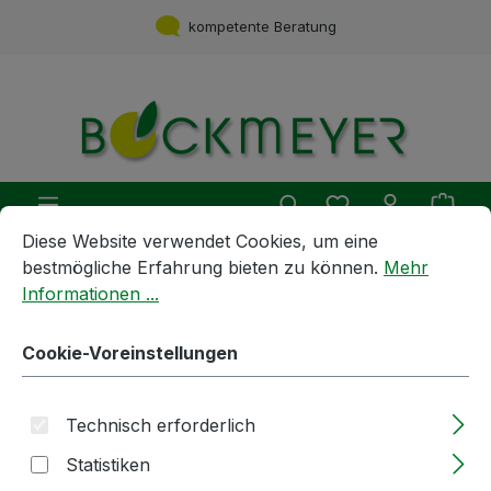
Zum Hauptinhalt springen
kompetente Beratung
Du hast 0 Produ
Ware
Cookie-Voreinstellungen
Diese Website verwendet Cookies, um eine bestmögliche E
Diese Website verwendet Cookies, um eine
bestmögliche Erfahrung bieten zu können.
Mehr
Spirituosen | Öle | Essige
Speiseöle
Informationen ...
5l | Öl | Trüffelöl
Cookie-Voreinstellungen
Bildergalerie überspringen
Technisch erforderlich
Statistiken