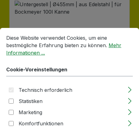
Cookie-Voreinstellungen
Diese Website verwendet Cookies, um eine bestmögliche E
Diese Website verwendet Cookies, um eine
bestmögliche Erfahrung bieten zu können.
Mehr
Informationen ...
Cookie-Voreinstellungen
Untergestell | Ø455mm | aus Edelstahl |
für Bockmeyer 100l Kanne
Technisch erforderlich
Lieferzeit: 2-5 Tage
Statistiken
Marketing
Regulärer Preis:
70,21 €
Komfortfunktionen