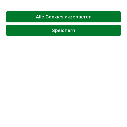
Produkt Anzahl: Gib den gewünschten
Stück
Alle Cookies akzeptieren
In den Warenkorb
Speichern
Auslaufhahn | 1/2" AG | aus Edelstahl |
BOCKMEYER