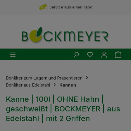
Zum Hauptinhalt springen
Service aus einer Hand
kompetente Beratung
Du hast 0 Produ
Ware
Behälter zum Lagern und Präsentieren
Behälter aus Edelstahl
Kannen
Kanne | 100l | OHNE Hahn |
geschweißt | BOCKMEYER | aus
Edelstahl | mit 2 Griffen