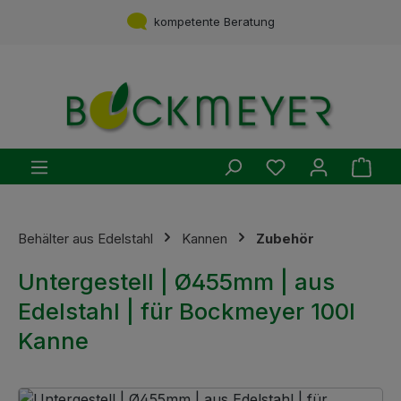
Zum Hauptinhalt springen
Service aus einer Hand
kompetente Beratung
Du hast 0 Produ
Ware
Behälter aus Edelstahl
Kannen
Zubehör
Untergestell | Ø455mm | aus
Edelstahl | für Bockmeyer 100l
Kanne
Bildergalerie überspringen