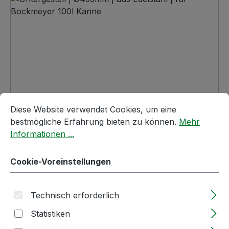
Cookie-Voreinstellungen
Diese Website verwendet Cookies, um eine bestmögliche E
Diese Website verwendet Cookies, um eine
bestmögliche Erfahrung bieten zu können.
Mehr
Regulärer Preis:
70,21 €
Informationen ...
Nettopreis: 59,00 €
Preise inkl. MwSt. zzgl. Versandkosten
Cookie-Voreinstellungen
Lieferzeit: 2-5 Tage
Technisch erforderlich
Produkt Anzahl: Gib den gewünschten We
Stück
In den Warenkorb
Statistiken