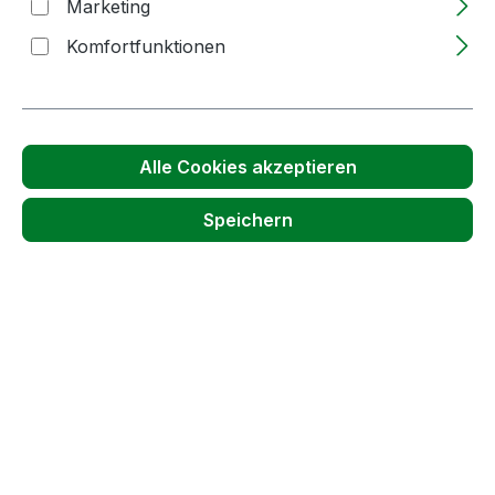
Marketing
Produktnummer:
65115
Komfortfunktionen
Passendes Zubehör anzeigen
Alle Cookies akzeptieren
Speichern
Produktgalerie überspringen
Accessory Items