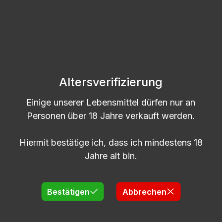
5l | Himbeerlikör | 20% vol. Alk.
Altersverifizierung
Einige unserer Lebensmittel dürfen nur an
Lieferzeit: 2-5 Tage
Personen über 18 Jahre verkauft werden.
Regulärer Preis:
73,78 €
Hiermit bestätige ich, dass ich mindestens 18
Jahre alt bin.
Produkt Anzahl: Gib den gewünschten
KANISTER
Bestätigen
Abbrechen
In den Warenkorb