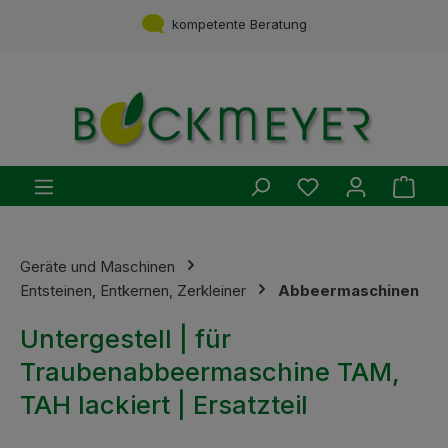
Zum Hauptinhalt springen
Service aus einer Hand
kompetente Beratung
Du hast 0 Produ
Ware
Geräte und Maschinen
Entsteinen, Entkernen, Zerkleiner
Abbeermaschinen
Untergestell | für
Traubenabbeermaschine TAM,
TAH lackiert | Ersatzteil