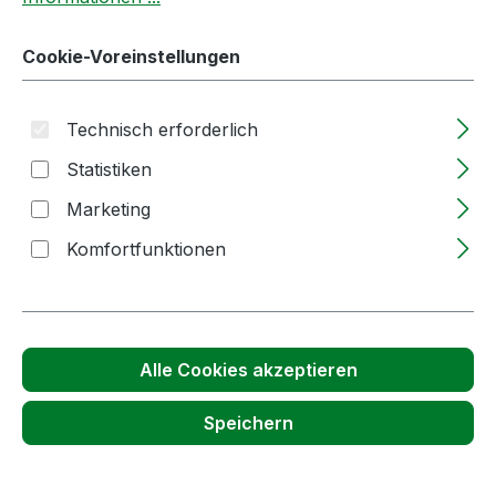
Produktnummer:
58831
Cookie-Voreinstellungen
Passendes Zubehör anzeigen
Technisch erforderlich
Statistiken
Marketing
Komfortfunktionen
Alle Cookies akzeptieren
Produktgalerie überspringen
passend für folgende Maschinen
Speichern