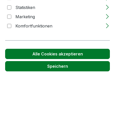
Statistiken
Produktnummer:
22668
Marketing
Komfortfunktionen
Passendes Zubehör anzeigen
Alle Cookies akzeptieren
Speichern
Produktgalerie überspringen
Kunden haben sich auch angesehen