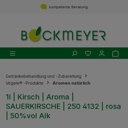
Zum Hauptinhalt springen
Service aus einer Hand
kompetente Beratung
Du hast 0 Produ
Ware
Getränkebehandlung und -Zubereitung
Vögele® -Produkte
Aromen natürlich
1l | Kirsch | Aroma |
SAUERKIRSCHE | 250 4132 | rosa
| 50%vol Alk