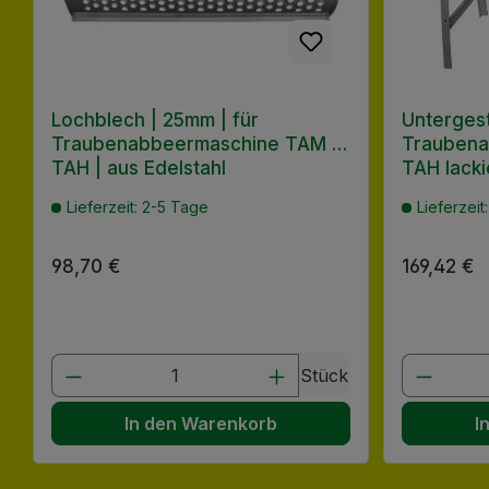
Lochblech | 25mm | für
Untergeste
Traubenabbeermaschine TAM /
Traubena
TAH | aus Edelstahl
TAH lackie
Lieferzeit: 2-5 Tage
Lieferzeit
Regulärer Preis:
98,70 €
Regulärer
169,42 €
Produkt Anzahl: Gib den gewünscht
Produk
Stück
In den Warenkorb
I