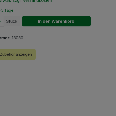
. MwSt. zzgl. Versandkosten
2-5 Tage
 Anzahl: Gib den gewünschten Wert ein 
Stück
In den Warenkorb
mmer:
13030
Zubehör anzeigen
"