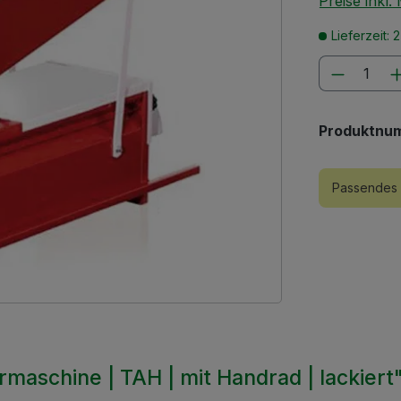
Preise inkl
Lieferzeit: 
Produkt
Produktnu
Passendes 
aschine | TAH | mit Handrad | lackiert