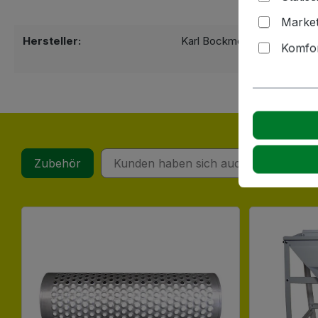
Market
Hersteller:
Karl Bockmeyer Kellereitec
Komfor
72622 Nürti
Zubehör
Kunden haben sich auch angesehen
Produktgalerie überspringen