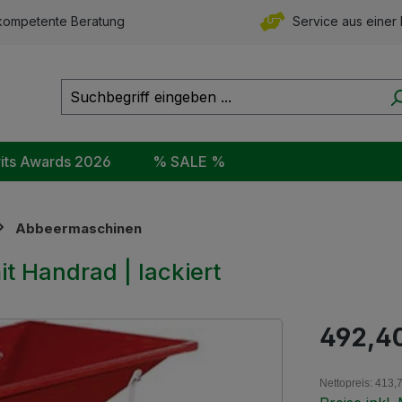
ompetente Beratung
Service aus einer
rits Awards 2026
% SALE %
Abbeermaschinen
 Handrad | lackiert
Regulärer Pr
492,4
Nettopreis: 413,