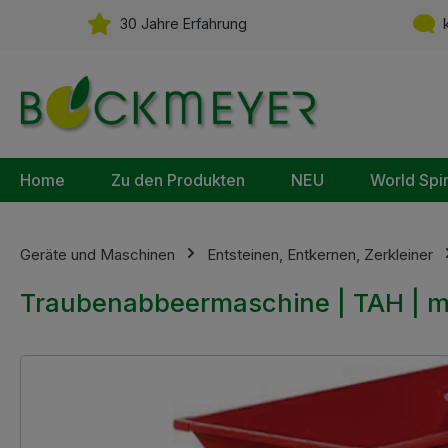
m Hauptinhalt springen
Zur Suche springen
Zur Hauptnavigation springen
30 Jahre Erfahrung
k
Home
Zu den Produkten
NEU
World Spi
Geräte und Maschinen
Entsteinen, Entkernen, Zerkleiner
Traubenabbeermaschine | TAH | mit
Bildergalerie überspringen