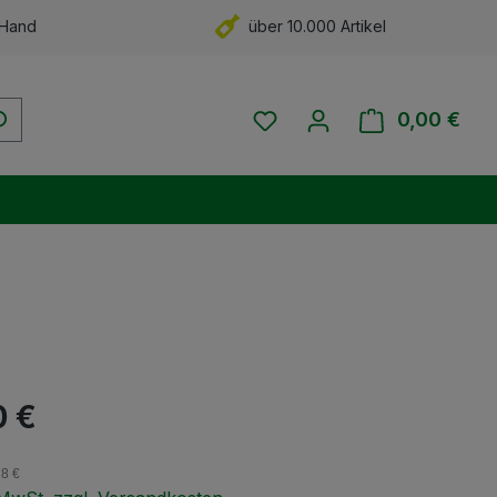
 Hand
über 10.000 Artikel
Du hast 0 Produkte auf 
0,00 €
Ware
eis:
0 €
78 €