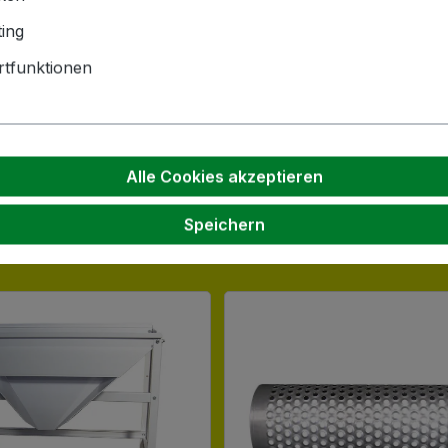
ing
hnik GmbH | Zementwerk 3 |
tfunktionen
ngen | info(at)bockmeyer.de
Alle Cookies akzeptieren
Speichern