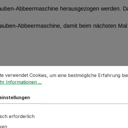
Trauben-Abbeermaschine herausgezogen werden. Da
 Trauben-Abbeermaschine, damit beim nächsten Ma
stellungen
 verwendet Cookies, um eine bestmögliche Erfahrung biet
te verwendet Cookies, um eine bestmögliche Erfahrung bie
 Stunde
r Informationen ...
ne
einstellungen
sch erforderlich
iken