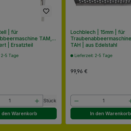
ll | für
Lochblech | 15mm | für
bbeermaschine TAM,
Traubenabbeermaschine
rt | Ersatzteil
TAH | aus Edelstahl
: 2-5 Tage
Lieferzeit: 2-5 Tage
 Preis:
Regulärer Preis:
99,96 €
en Wert ein oder benutze die Schaltflä
t Anzahl: Gib den gewünschten Wert ein
Produkt Anzahl: G
Stück
n den Warenkorb
In den Warenkor