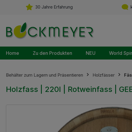
m Hauptinhalt springen
Zur Suche springen
Zur Hauptnavigation springen
30 Jahre Erfahrung
k
Home
Zu den Produkten
NEU
World Spi
Behälter zum Lagern und Präsentieren
Holzfässer
Fäs
Holzfass | 220l | Rotweinfass | 
Bildergalerie überspringen