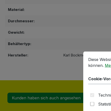
Material:
Durchmesser:
Gewicht:
Behältertyp:
Cookie-Vorein
Diese Website
Hersteller:
Karl Bockmeyer Kellereitec
Diese Websi
72622 Nürti
können.
Meh
Cookie-Vor
Techni
Kunden haben sich auch angesehen
Statist