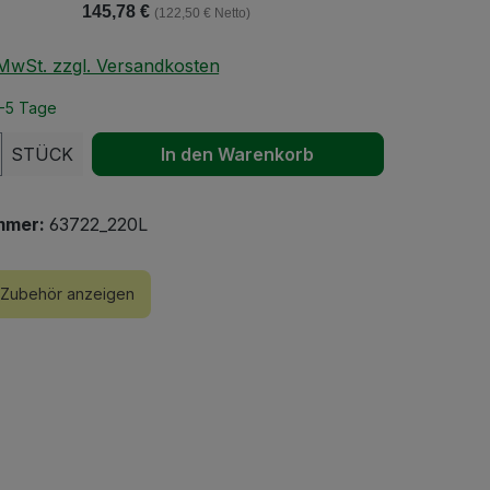
145,78 €
(122,50 € Netto)
. MwSt. zzgl. Versandkosten
2-5 Tage
 Anzahl: Gib den gewünschten Wert ein 
STÜCK
In den Warenkorb
mmer:
63722_220L
Zubehör anzeigen