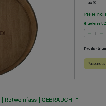
ab
10
Preise inkl
Lieferzeit: 
Produkt
Produktnu
Passendes 
l | Rotweinfass | GEBRAUCHT"