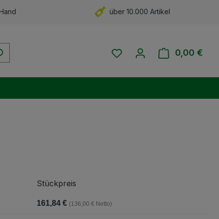
 Hand
über 10.000 Artikel
Du hast 0 Produkte auf 
0,00 €
Ware
Stückpreis
161,84 €
(136,00 € Netto)