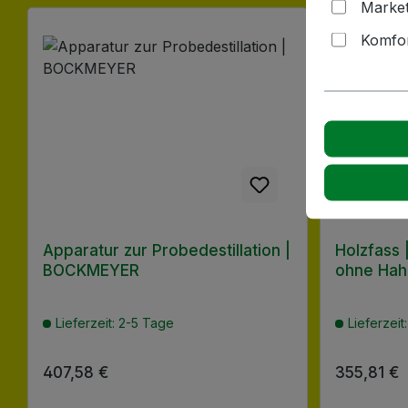
Market
Produktgalerie überspringen
Komfor
Apparatur zur Probedestillation |
Holzfass |
BOCKMEYER
ohne Hah
Lieferzeit: 2-5 Tage
Lieferzeit
Regulärer Preis:
407,58 €
Regulärer
355,81 €