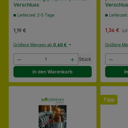
Verschluss
Verschlu
Lieferzeit: 2-5 Tage
Lieferzeit
1,36 €
Regulärer Preis:
1,19 €
Verkaufsp
Reg
2,0
Größere Mengen ab
0,60 €
Größere M
Produkt Anzahl: Gib den gewünscht
Produk
Stück
In den Warenkorb
I
Tipp