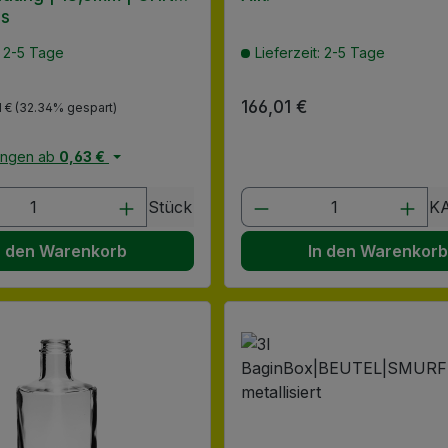
ss
: 2-5 Tage
Lieferzeit: 2-5 Tage
reis:
ulärer Preis:
Regulärer Preis:
166,01 €
1 €
(32.34% gespart)
engen ab
0,63 €
en Wert ein oder benutze die Schaltflä
t Anzahl: Gib den gewünschten Wert ein
Produkt Anzahl: G
Stück
K
n den Warenkorb
In den Warenkor