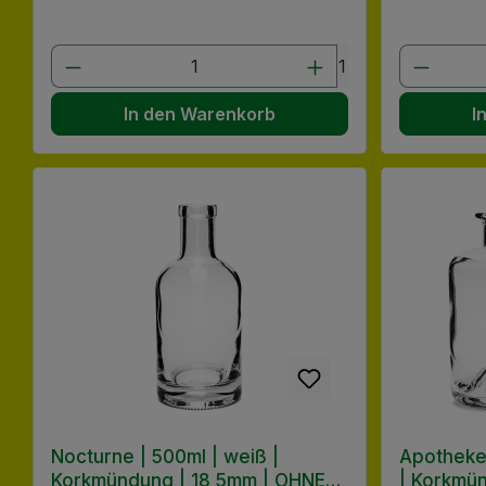
Produkt Anzahl: Gib den gewünscht
Produk
1
In den Warenkorb
I
Nocturne | 500ml | weiß |
Apotheker
Korkmündung | 18,5mm | OHNE
| Korkmü