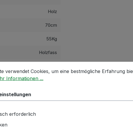
Holz
70cm
55Kg
Holzfass
stellungen
 verwendet Cookies, um eine bestmögliche Erfahrung biet
hnik GmbH | Zementwerk 3 |
te verwendet Cookies, um eine bestmögliche Erfahrung bie
ngen | info(at)bockmeyer.de
r Informationen ...
einstellungen
sch erforderlich
iken