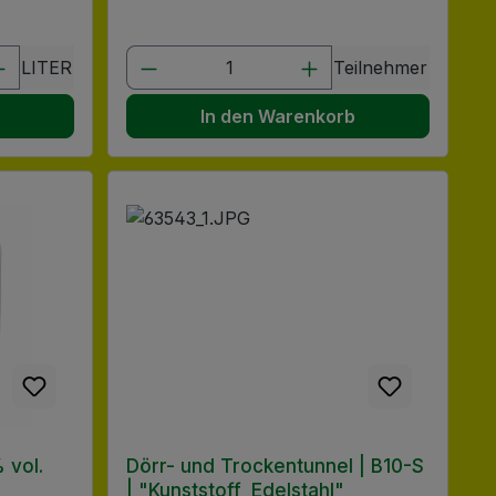
chen um die Anzahl zu erhöhen oder zu
 oder benutze die Schaltflächen um di
ib den gewünschten Wert ein oder benu
Produkt Anzahl: Gib den gewü
LITER
Teilnehmer
b
In den Warenkorb
 vol.
Dörr- und Trockentunnel | B10-S
| "Kunststoff, Edelstahl"