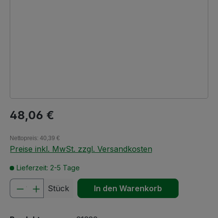
Regulärer Preis:
48,06 €
Nettopreis: 40,39 €
Preise inkl. MwSt. zzgl. Versandkosten
Lieferzeit: 2-5 Tage
Produkt Anzahl: Gib den gewünschten We
Stück
In den Warenkorb