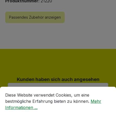
Produktnummer:
21220
Passendes Zubehör anzeigen
Produktgalerie überspringen
Kunden haben sich auch angesehen
Cookie-Voreinstellungen
Diese Website verwendet Cookies, um eine bestmögliche E
Diese Website verwendet Cookies, um eine
bestmögliche Erfahrung bieten zu können.
Mehr
Informationen ...