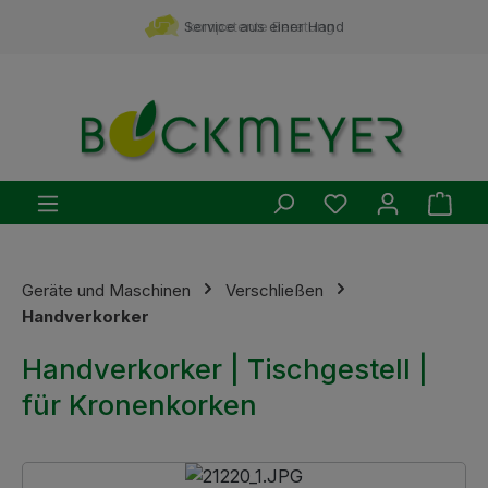
Zum Hauptinhalt springen
Service aus einer Hand
kompetente Beratung
Du hast 0 Produ
Ware
Geräte und Maschinen
Verschließen
Handverkorker
Handverkorker | Tischgestell |
für Kronenkorken
Bildergalerie überspringen