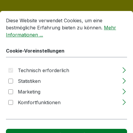
Cookie-Voreinstellungen
Diese Website verwendet Cookies, um eine bestmögliche E
Diese Website verwendet Cookies, um eine
bestmögliche Erfahrung bieten zu können.
Mehr
Produktgalerie überspringen
Accessory Items
Informationen ...
Cookie-Voreinstellungen
Technisch erforderlich
Statistiken
Marketing
Komfortfunktionen
Einschlagfass | 60l | BOCKMEYER | blau