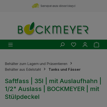
Zum Hauptinhalt springen
Service aus einer Hand
kompetente Beratung
Du hast 0 Produ
Ware
Behälter zum Lagern und Präsentieren
Behälter aus Edelstahl
Tanks und Fässer
Saftfass | 35l | mit Auslaufhahn |
1/2" Auslass | BOCKMEYER | mit
Stülpdeckel