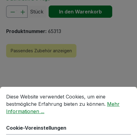
Produkt Anzahl: Gib den gewünschten We
Stück
In den Warenkorb
Produktnummer:
65313
Passendes Zubehör anzeigen
Cookie-Voreinstellungen
Diese Website verwendet Cookies, um eine bestmögliche E
Diese Website verwendet Cookies, um eine
bestmögliche Erfahrung bieten zu können.
Mehr
Informationen ...
Produktgalerie überspringen
Accessory Items
Cookie-Voreinstellungen