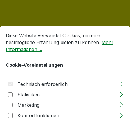
Produktgalerie überspringen
Accessory Items
Cookie-Voreinstellungen
Diese Website verwendet Cookies, um eine bestmögliche E
Diese Website verwendet Cookies, um eine
bestmögliche Erfahrung bieten zu können.
Mehr
Informationen ...
Cookie-Voreinstellungen
Technisch erforderlich
Statistiken
Marketing
Buch | Konfitüren & Gelees | Autoren:
Komfortfunktionen
Gabriele Lehari | Ulmer Verlag