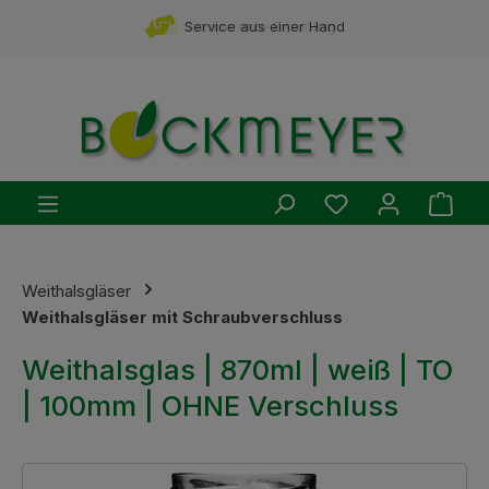
Zum Hauptinhalt springen
Service aus einer Hand
Du hast 0 Produ
Ware
Weithalsgläser
Weithalsgläser mit Schraubverschluss
Weithalsglas | 870ml | weiß | TO
| 100mm | OHNE Verschluss
Bildergalerie überspringen