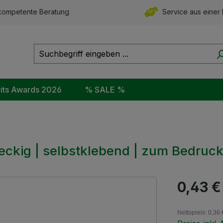
ompetente Beratung
Service aus einer
rits Awards 2026
% SALE %
 eckig | selbstklebend | zum Bedruc
Regulärer Pr
0,43 €
Nettopreis: 0,36 