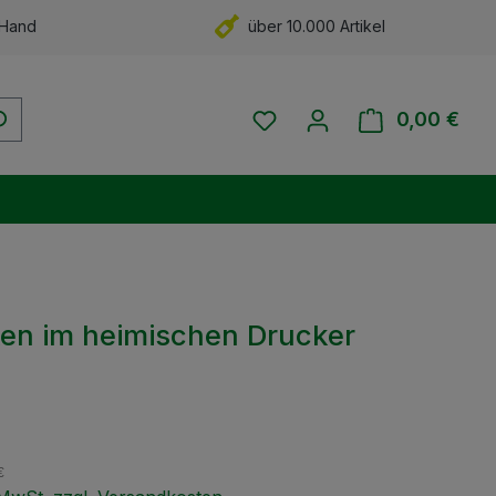
 Hand
über 10.000 Artikel
Du hast 0 Produkte auf 
0,00 €
Ware
ken im heimischen Drucker
eis:
€