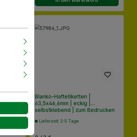
 PP |
Blanko-Haftetiketten |
63,5x46,6mm | eckig |
selbstklebend | zum Bedrucken
im heimischen Drucker
Lieferzeit: 2-5 Tage