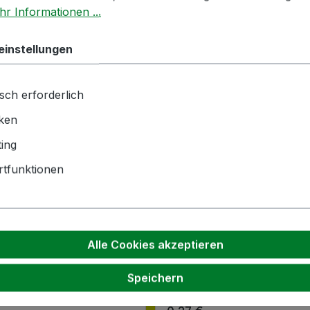
r Informationen ...
einstellungen
sch erforderlich
iken
ing
tfunktionen
ubverschluss | PP |
Handschraubverschluss |
U | schwarz | mit
28mm | ALU | blau | mit
Alle Cookies akzeptieren
gsring
Sicherungsring
: 2-5 Tage
Lieferzeit: 2-5 Tage
Speichern