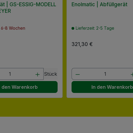
erät | GS-ESSIG-MODELL
Enolmatic | Abfüllgerät
EYER
t: 6-8 Wochen
Lieferzeit: 2-5 Tage
 Preis:
Regulärer Preis:
321,30 €
en Wert ein oder benutze die Schaltflä
t Anzahl: Gib den gewünschten Wert ein
Produkt Anzahl: G
Stück
n den Warenkorb
In den Warenkor