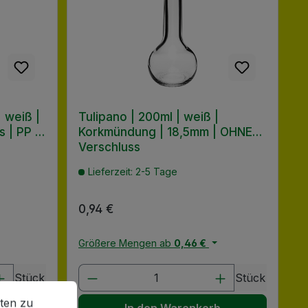
 weiß |
Tulipano | 200ml | weiß |
 | PP |
Korkmündung | 18,5mm | OHNE
Verschluss
Lieferzeit: 2-5 Tage
Regulärer Preis:
0,94 €
Größere Mengen ab
0,46 €
chen um die Anzahl zu erhöhen oder zu
 oder benutze die Schaltflächen um di
ib den gewünschten Wert ein oder benu
Produkt Anzahl: Gib den gewü
Stück
Stück
en zu können.
Mehr Informationen ...
ten zu
b
In den Warenkorb