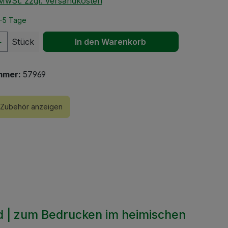
. MwSt. zzgl. Versandkosten
2-5 Tage
 Anzahl: Gib den gewünschten Wert ein 
Stück
In den Warenkorb
mmer:
57969
Zubehör anzeigen
nd | zum Bedrucken im heimischen