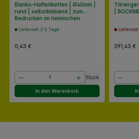
Blanko-Haftetiketten | Ø40mm |
Titrierg
rund | selbstklebend | zum
| BOCKM
Bedrucken im heimischen
Drucker
Lieferzeit: 2-5 Tage
Lieferzei
Regulärer Preis:
0,43 €
Regulärer
291,43 €
Produkt Anzahl: Gib den gewünscht
Produk
Stück
In den Warenkorb
I