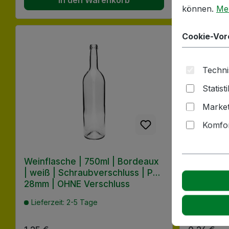
können.
Meh
Cookie-Vor
Techni
Statist
Market
Komfor
Weinflasche | 750ml | Bordeaux
Handschra
| weiß | Schraubverschluss | PP |
28mm | AL
28mm | OHNE Verschluss
Sicherun
Lieferzeit: 2-5 Tage
Lieferzeit