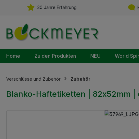
m Hauptinhalt springen
Zur Suche springen
Zur Hauptnavigation springen
30 Jahre Erfahrung
k
Home
Zu den Produkten
NEU
World Spi
Verschlüsse und Zubehör
Zubehör
Blanko-Haftetiketten | 82x52mm |
Bildergalerie überspringen