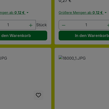
 Preis:
Regulärer Preis:
0,27 €
engen ab
0,12 €
Größere Mengen ab
0,12 €
en Wert ein oder benutze die Schaltflä
t Anzahl: Gib den gewünschten Wert ein
Produkt Anzahl: G
Stück
n den Warenkorb
In den Warenkor