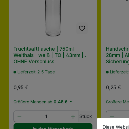
Fruchtsaftflasche | 750ml |
Handschra
Weithals | weiß | TO | 43mm |
28mm | AL
OHNE Verschluss
Sicherun
Lieferzeit: 2-5 Tage
Lieferzeit
Regulärer Preis:
0,95 €
Regulärer
0,25 €
Größere Mengen ab
0,48 €
Größere M
Produkt Anzahl: Gib den gewünscht
Produk
Stück
Cookie-Vorein
Diese Website
Diese Websi
In den Warenkorb
I