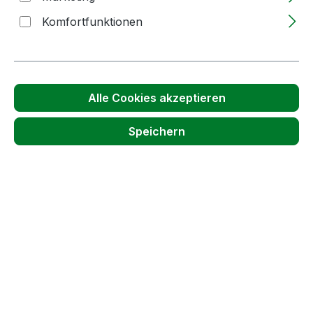
Komfortfunktionen
Produktgalerie überspringen
passende Gläser
Alle Cookies akzeptieren
Speichern
Weithalsglas | 67ml | SLIM-Line | weiß | TO
DEEP | 58mm | OHNE Verschluss
Lieferzeit: 2-5 Tage