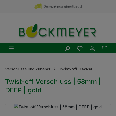
Zum Hauptinhalt springen
Service aus einer Hand
kompetente Beratung
Du hast 0 Produ
Ware
Verschlüsse und Zubehör
Twist-off Deckel
Twist-off Verschluss | 58mm |
DEEP | gold
Bildergalerie überspringen