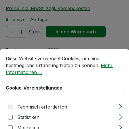
Preise inkl. MwSt. zzgl. Versandkosten
Lieferzeit: 2-5 Tage
Produkt Anzahl: Gib den gewünschten We
Stück
In den Warenkorb
Produktnummer:
63092
Cookie-Voreinstellungen
Diese Website verwendet Cookies, um eine bestmögliche E
Diese Website verwendet Cookies, um eine
Stückzahl pro Karton:
1070
bestmögliche Erfahrung bieten zu können.
Mehr
Informationen ...
Passendes Zubehör anzeigen
Cookie-Voreinstellungen
Technisch erforderlich
Statistiken
Marketing