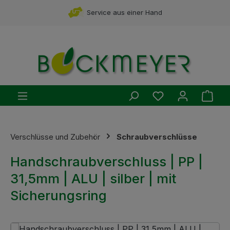
Zum Hauptinhalt springen
Service aus einer Hand
Du hast 0 Produ
Ware
Verschlüsse und Zubehör
Schraubverschlüsse
Handschraubverschluss | PP |
31,5mm | ALU | silber | mit
Sicherungsring
Bildergalerie überspringen