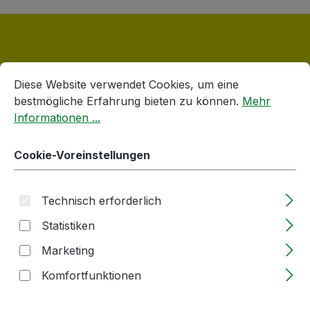
Cookie-Voreinstellungen
Diese Website verwendet Cookies, um eine bestmögliche E
Diese Website verwendet Cookies, um eine
Produktgalerie überspringen
Accessory Items
bestmögliche Erfahrung bieten zu können.
Mehr
Informationen ...
Cookie-Voreinstellungen
Technisch erforderlich
Statistiken
Marketing
Komfortfunktionen
Kapselanschrumpfgerät | 400W | mit
Handgriff | elektrisch