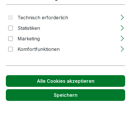
Technisch erforderlich
Statistiken
Marketing
Produktgalerie überspringen
Accessory Items
Komfortfunktionen
Alle Cookies akzeptieren
Speichern
Heißluftgerät | Föhn | 2.000W | zum
Schrumpfen von Anschrumpfkapseln