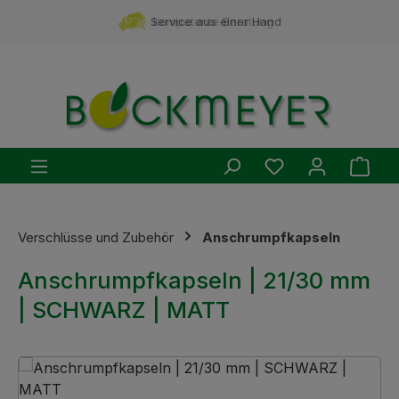
Zum Hauptinhalt springen
Service aus einer Hand
kompetente Beratung
Du hast 0 Produ
Ware
Verschlüsse und Zubehör
Anschrumpfkapseln
Anschrumpfkapseln | 21/30 mm
| SCHWARZ | MATT
Bildergalerie überspringen