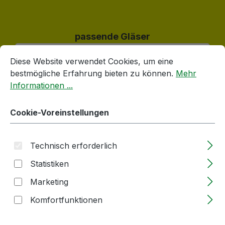
Produktgalerie überspringen
passende Gläser
Cookie-Voreinstellungen
Diese Website verwendet Cookies, um eine bestmögliche E
Diese Website verwendet Cookies, um eine
bestmögliche Erfahrung bieten zu können.
Mehr
Informationen ...
Cookie-Voreinstellungen
Technisch erforderlich
Statistiken
Wurst- / Sturzglas | 230ml | weiß | TO |
Marketing
82mm | OHNE Verschluss
Komfortfunktionen
Lieferzeit: 2-5 Tage