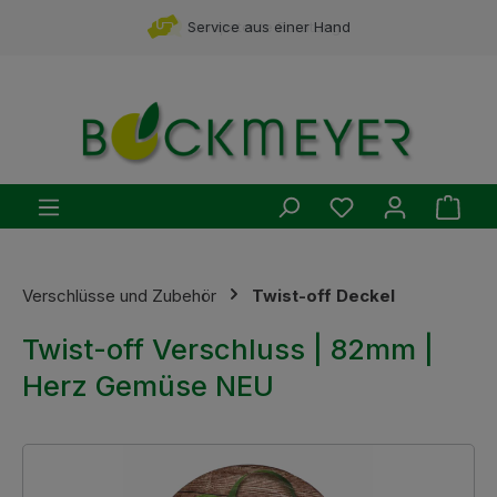
Zum Hauptinhalt springen
Service aus einer Hand
Du hast 0 Produ
Ware
Verschlüsse und Zubehör
Twist-off Deckel
Twist-off Verschluss | 82mm |
Herz Gemüse NEU
Bildergalerie überspringen