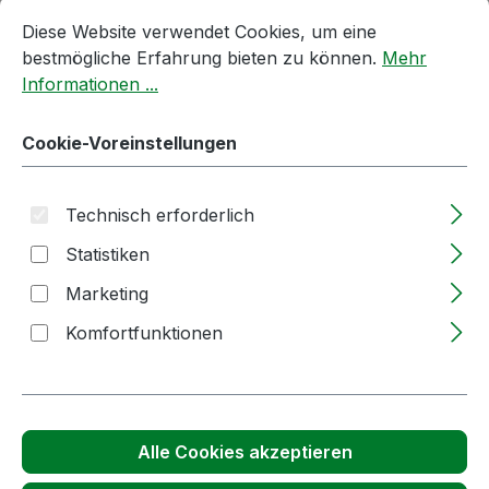
Cookie-Voreinstellungen
Diese Website verwendet Cookies, um eine bestmögliche E
Diese Website verwendet Cookies, um eine
bestmögliche Erfahrung bieten zu können.
Mehr
Informationen ...
Cookie-Voreinstellungen
Technisch erforderlich
Regulärer Preis:
20,11 €
Statistiken
Marketing
Nettopreis: 16,90 €
Komfortfunktionen
Inhalt:
1 Liter
Preise inkl. MwSt. zzgl. Versandkosten
Lieferzeit: 1-2 Wochen
Produkt Anzahl: Gib den gewünschten We
Liter
In den Warenkorb
Alle Cookies akzeptieren