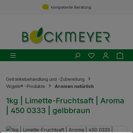
Zum Hauptinhalt springen
kompetente Beratung
Du hast 0 Produ
Ware
Getränkebehandlung und -Zubereitung
Vögele® -Produkte
Aromen natürlich
1kg | Limette-Fruchtsaft | Aroma
| 450 0333 | gelbbraun
Bildergalerie überspringen