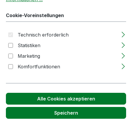
Produktnummer:
14094
Cookie-Voreinstellungen
Passendes Zubehör anzeigen
Technisch erforderlich
Statistiken
Marketing
Komfortfunktionen
Alle Cookies akzeptieren
Produktgalerie überspringen
Kunden haben sich auch angesehen
Speichern