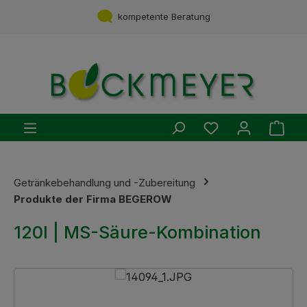
Zum Hauptinhalt springen
Service aus einer Hand
kompetente Beratung
Du hast 0 Produ
Ware
Getränkebehandlung und -Zubereitung
Produkte der Firma BEGEROW
120l | MS-Säure-Kombination
Bildergalerie überspringen