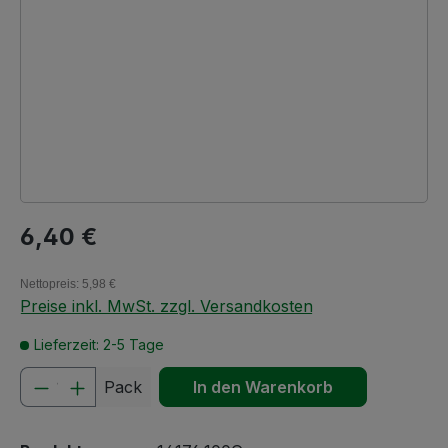
Regulärer Preis:
6,40 €
Nettopreis: 5,98 €
Preise inkl. MwSt. zzgl. Versandkosten
Lieferzeit: 2-5 Tage
Produkt Anzahl: Gib den gewünschten We
Pack
In den Warenkorb