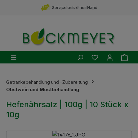
Zum Hauptinhalt springen
Service aus einer Hand
Du hast 0 Produ
Ware
Getränkebehandlung und -Zubereitung
Obstwein und Mostbehandlung
Hefenährsalz | 100g | 10 Stück x
10g
Bildergalerie überspringen