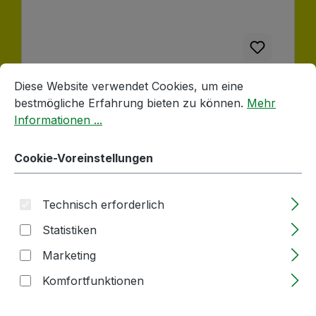
Cookie-Voreinstellungen
Diese Website verwendet Cookies, um eine bestmögliche E
Diese Website verwendet Cookies, um eine
19ml | Rassehefe | CHAMPAGNER | Hefe -
bestmögliche Erfahrung bieten zu können.
Mehr
flüssig | für 50l Maische
Informationen ...
Lieferzeit: 2-5 Tage
Cookie-Voreinstellungen
Regulärer Preis:
3,96 €
Technisch erforderlich
Größere Mengen ab
2,82 €
Statistiken
Marketing
Produkt Anzahl: Gib den gewünschten
Pack
Komfortfunktionen
In den Warenkorb